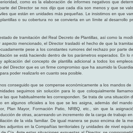
nterioridad, como es la elaboración de informes negativos que deter
 parte del Director se nos dijo que cada día son menos y que se valo
civiles que están en unidades más pequeñas. Le insistimos en que va
ntillas o su cobertura no se convierta en un límite al desarrollo pr
tado de tramitación del Real Decreto de Plantillas, así como la modif
r aspecto mencionado, el Director trasladó el hecho de que la tramita
decuadamente pese a los constantes rumores del rechazo por parte d
ación se está haciendo dentro de los parámetros esperados. En lo re
y aplicación del concepto de plantilla adicional a todos los empleo
rte del Director que es un firme compromiso que ha asumido la Guardia 
para poder realizarlo en cuanto sea posible.
n hemos conseguido que se compense económicamente a los mandos de
idades seguimos sin solución para lo que coloquialmente llamamos
e las que habitualmente les corresponden. Se trata de una situación d
bajo en algunos oficiales a los que se les asigna, además del mando 
tor, Plan Mayor, Formación Patio, NRBQ, etc., sin que la asignac
ducción de otras, acarreando un incremento de la carga de trabajo en
iliación de la vida familiar. De igual manera se puso encima de la me
ales adjuntos en la Compañías territoriales (y unidades de nivel equiv
e de Cía. Ante estas situaciones expuestas al Director, se comprometió