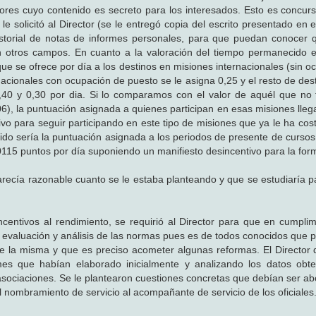
iores cuyo contenido es secreto para los interesados. Esto es concur
e solicitó al Director (se le entregó copia del escrito presentado en e
historial de notas de informes personales, para que puedan conocer 
 en otros campos. En cuanto a la valoración del tiempo permanecido 
que se ofrece por día a los destinos en misiones internacionales (sin 
nacionales con ocupación de puesto se le asigna 0,25 y el resto de des
0,40 y 0,30 por dia. Si lo comparamos con el valor de aquél que no 
6), la puntuación asignada a quienes participan en esas misiones llega
ivo para seguir participando en este tipo de misiones que ya le ha cos
ido sería la puntuación asignada a los periodos de presente de curso
115 puntos por día suponiendo un manifiesto desincentivo para la for
arecía razonable cuanto se le estaba planteando y que se estudiaría pa
centivos al rendimiento, se requirió al Director para que en cumplim
valuación y análisis de las normas pues es de todos conocidos que p
e la misma y que es preciso acometer algunas reformas. El Director d
rmes que habían elaborado inicialmente y analizando los datos obt
 asociaciones. Se le plantearon cuestiones concretas que debían ser a
l nombramiento de servicio al acompañante de servicio de los oficiales