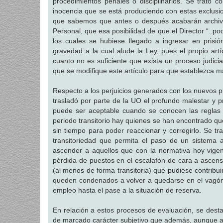
procedimientos penales o disciplinarios. Se trató c
inocencia que se está produciendo con estas exclus
que sabemos que antes o después acabarán archivad
Personal, que esa posibilidad de que el Director “..p
los cuales se hubiese llegado a ingresar en prisi
gravedad a la cual alude la Ley, pues el propio art
cuanto no es suficiente que exista un proceso judicia
que se modifique este artículo para que establezca m
Respecto a los perjuicios generados con los nuevos p
trasladó por parte de la UO el profundo malestar y p
puede ser aceptable cuando se conocen las reglas
periodo transitorio hay quienes se han encontrado que
sin tiempo para poder reaccionar y corregirlo. Se tr
transitoriedad que permita el paso de un sistema
ascender a aquellos que con la normativa hoy vige
pérdida de puestos en el escalafón de cara a ascenso
(al menos de forma transitoria) que pudiese contribu
queden condenados a volver a quedarse en el vagón de
empleo hasta el pase a la situación de reserva.
En relación a estos procesos de evaluación, se desta
de marcado carácter subjetivo que además, aunque aho