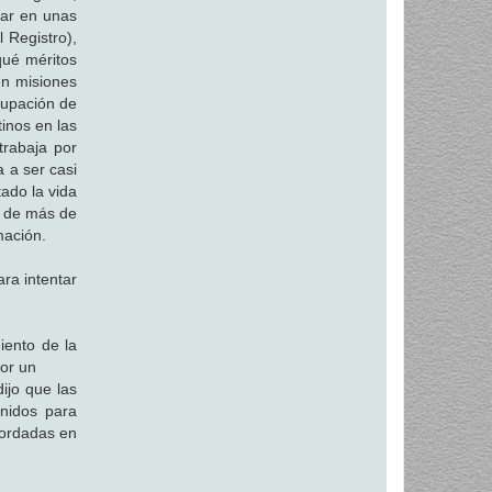
sar en unas
l Registro),
qué méritos
en misiones
ocupación de
tinos en las
trabaja por
 a ser casi
tado la vida
s de más de
mación.
ra intentar
iento de la
or un
ijo que las
enidos para
bordadas en
.