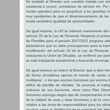
Se trasladó al Director una cuestión tratada con a
asistencia a cursos, comisiones de servicio etc. Por
núcleo operativo para no perjudicar a los guardias 
muy pendientes de que el dimensionamiento de las pla
exista verdadera igualdad de oportunidades.
De igual manera, la UO se interesó nuevamente del es
artículo 25 de la Ley de Personal. Respecto al prime
de Plantillas para el periodo 2017/2021 progresa a
diciéndonos que no debe preocuparnos pues la tramit
modificación del artículo 25 de la Ley de Personal 
solicitando la Unión de Oficiales, se confirmó por pa
se está trabajando actualmente y buscando el encaje 
De igual manera se reiteró al Director que si bie
de forma simultánea ejercen el mando de varias un
multitarea”, o los que asumen funciones por encima d
déficit de plantilla de oficiales. Se acumula el tra
ordinario de sus funciones, otras como Plan Direc
funciones suponga ningún tipo de compensación ni re
de la calidad de unas y otras funciones y de la conc
relativo a las áreas de responsabilidad para los ofici
muchos casos la debilitación de la autoridad del Jef