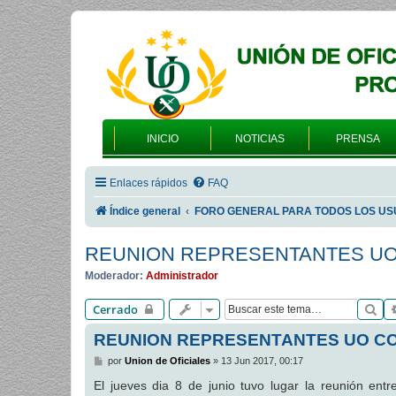
INICIO
NOTICIAS
PRENSA
Enlaces rápidos
FAQ
Índice general
FORO GENERAL PARA TODOS LOS US
REUNION REPRESENTANTES UO
Moderador:
Administrador
Bu
Cerrado
REUNION REPRESENTANTES UO CO
M
por
Union de Oficiales
»
13 Jun 2017, 00:17
e
n
El jueves dia 8 de junio tuvo lugar la reunión entr
s