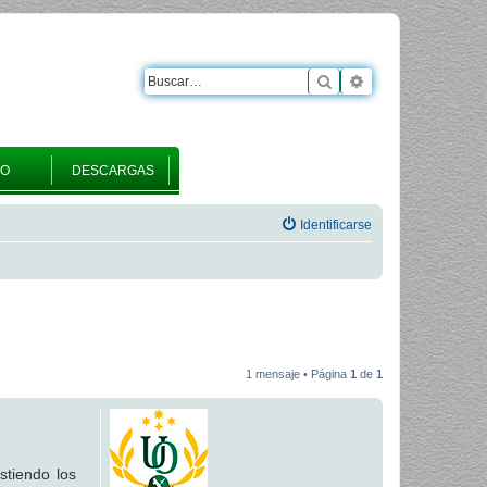
Buscar
Búsqueda avanza
RO
DESCARGAS
Identificarse
1 mensaje • Página
1
de
1
stiendo los