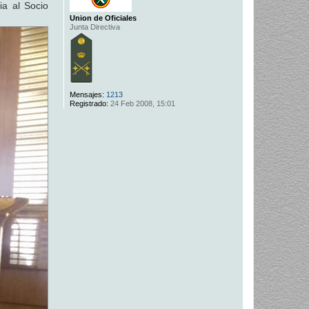
ia al Socio
Union de Oficiales
Junta Directiva
Mensajes:
1213
Registrado:
24 Feb 2008, 15:01