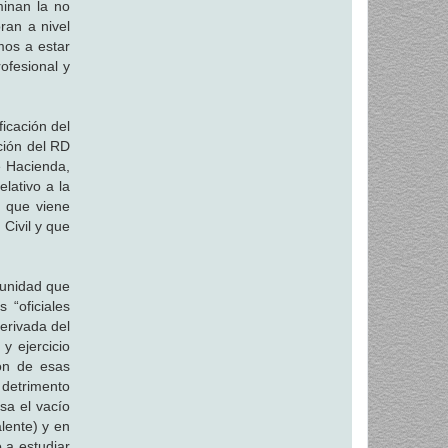
minan la no
ran a nivel
mos a estar
ofesional y
icación del
ción del RD
e Hacienda,
lativo a la
s que viene
Civil y que
 unidad que
 “oficiales
erivada del
y ejercicio
ión de esas
 detrimento
sa el vacío
alente) y en
 a estudiar