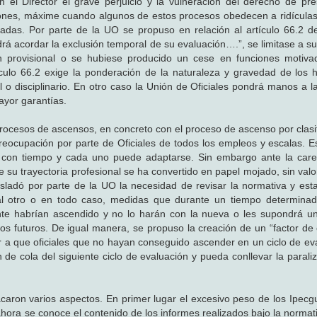
on el Director el grave perjuicio y la vulneración del derecho de pr
iones, máxime cuando algunos de estos procesos obedecen a ridícula
as. Por parte de la UO se propuso en relación al artículo 66.2 d
odrá acordar la exclusión temporal de su evaluación….”, se limitase a 
ón provisional o se hubiese producido un cese en funciones motiv
ículo 66.2 exige la ponderación de la naturaleza y gravedad de los 
l o disciplinario. En otro caso la Unión de Oficiales pondrá manos a l
ayor garantías.
rocesos de ascensos, en concreto con el proceso de ascenso por clasif
reocupación por parte de Oficiales de todos los empleos y escalas. E
 con tiempo y cada uno puede adaptarse. Sin embargo ante la care
 su trayectoria profesional se ha convertido en papel mojado, sin valo
asladó por parte de la UO la necesidad de revisar la normativa y est
 al otro o en todo caso, medidas que durante un tiempo determina
nte habrían ascendido y no lo harán con la nueva o les supondrá u
s futuros. De igual manera, se propuso la creación de un “factor de 
ir a que oficiales que no hayan conseguido ascender en un ciclo de ev
 cola del siguiente ciclo de evaluación y pueda conllevar la paraliz
caron varios aspectos. En primer lugar el excesivo peso de los Ipecg
ra se conoce el contenido de los informes realizados bajo la normati