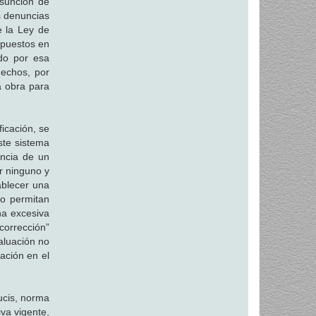
esunción de
s denuncias
e la Ley de
supuestos en
ado por esa
hechos, por
a obra para
icación, se
ste sistema
ncia de un
r ninguno y
ablecer una
do permitan
na excesiva
corrección”
aluación no
ación en el
ucis, norma
va vigente,