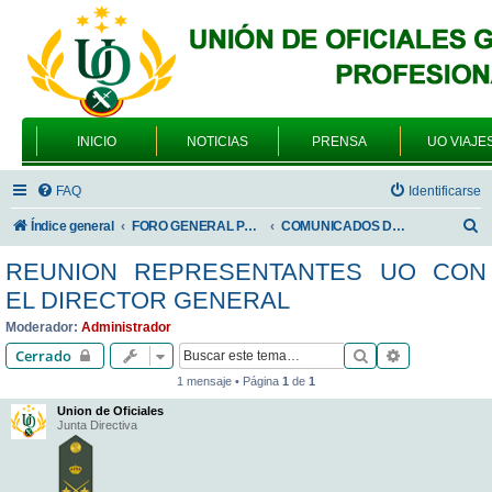
INICIO
NOTICIAS
PRENSA
UO VIAJE
FAQ
Identificarse
B
Índice general
FORO GENERAL PARA TODOS LOS USUARIOS
COMUNICADOS DE LA UNIÓN DE OFICIALES
u
REUNION REPRESENTANTES UO CON
s
EL DIRECTOR GENERAL
c
Moderador:
Administrador
a
Buscar
Búsqueda av
Cerrado
r
1 mensaje • Página
1
de
1
Union de Oficiales
Junta Directiva