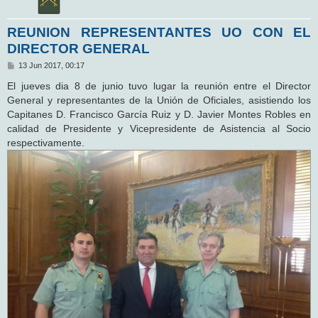
REUNION REPRESENTANTES UO CON EL
DIRECTOR GENERAL
M
13 Jun 2017, 00:17
e
n
El jueves dia 8 de junio tuvo lugar la reunión entre el Director
s
General y representantes de la Unión de Oficiales, asistiendo los
a
j
Capitanes D. Francisco García Ruiz y D. Javier Montes Robles en
e
calidad de Presidente y Vicepresidente de Asistencia al Socio
respectivamente.