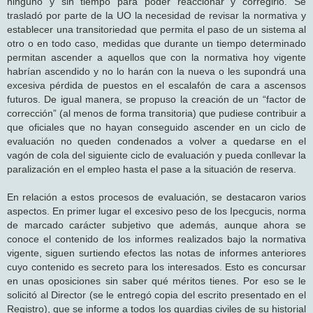
ninguno y sin tiempo para poder reaccionar y corregirlo. Se
trasladó por parte de la UO la necesidad de revisar la normativa y
establecer una transitoriedad que permita el paso de un sistema al
otro o en todo caso, medidas que durante un tiempo determinado
permitan ascender a aquellos que con la normativa hoy vigente
habrían ascendido y no lo harán con la nueva o les supondrá una
excesiva pérdida de puestos en el escalafón de cara a ascensos
futuros. De igual manera, se propuso la creación de un “factor de
corrección” (al menos de forma transitoria) que pudiese contribuir a
que oficiales que no hayan conseguido ascender en un ciclo de
evaluación no queden condenados a volver a quedarse en el
vagón de cola del siguiente ciclo de evaluación y pueda conllevar la
paralización en el empleo hasta el pase a la situación de reserva.
En relación a estos procesos de evaluación, se destacaron varios
aspectos. En primer lugar el excesivo peso de los Ipecgucis, norma
de marcado carácter subjetivo que además, aunque ahora se
conoce el contenido de los informes realizados bajo la normativa
vigente, siguen surtiendo efectos las notas de informes anteriores
cuyo contenido es secreto para los interesados. Esto es concursar
en unas oposiciones sin saber qué méritos tienes. Por eso se le
solicitó al Director (se le entregó copia del escrito presentado en el
Registro), que se informe a todos los guardias civiles de su historial