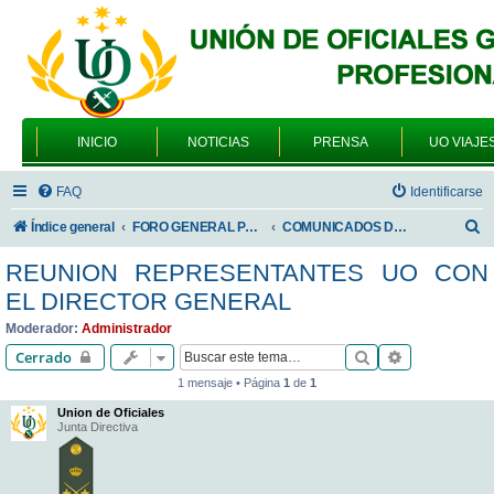
INICIO
NOTICIAS
PRENSA
UO VIAJE
FAQ
Identificarse
B
Índice general
FORO GENERAL PARA TODOS LOS USUARIOS
COMUNICADOS DE LA UNIÓN DE OFICIALES
u
REUNION REPRESENTANTES UO CON
s
EL DIRECTOR GENERAL
c
Moderador:
Administrador
a
Buscar
Búsqueda av
Cerrado
r
1 mensaje • Página
1
de
1
Union de Oficiales
Junta Directiva