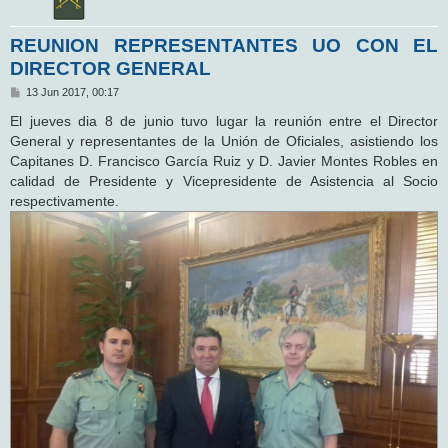
REUNION REPRESENTANTES UO CON EL
DIRECTOR GENERAL
M
13 Jun 2017, 00:17
e
n
El jueves dia 8 de junio tuvo lugar la reunión entre el Director
s
General y representantes de la Unión de Oficiales, asistiendo los
a
j
Capitanes D. Francisco García Ruiz y D. Javier Montes Robles en
e
calidad de Presidente y Vicepresidente de Asistencia al Socio
respectivamente.