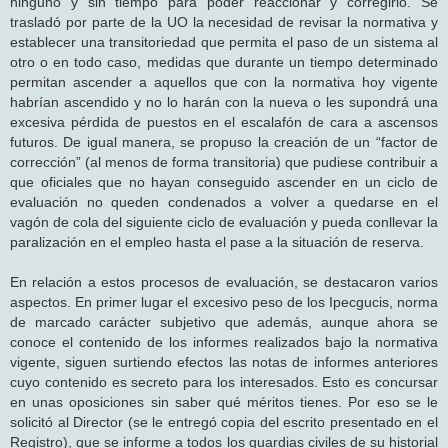
ninguno y sin tiempo para poder reaccionar y corregirlo. Se
trasladó por parte de la UO la necesidad de revisar la normativa y
establecer una transitoriedad que permita el paso de un sistema al
otro o en todo caso, medidas que durante un tiempo determinado
permitan ascender a aquellos que con la normativa hoy vigente
habrían ascendido y no lo harán con la nueva o les supondrá una
excesiva pérdida de puestos en el escalafón de cara a ascensos
futuros. De igual manera, se propuso la creación de un “factor de
corrección” (al menos de forma transitoria) que pudiese contribuir a
que oficiales que no hayan conseguido ascender en un ciclo de
evaluación no queden condenados a volver a quedarse en el
vagón de cola del siguiente ciclo de evaluación y pueda conllevar la
paralización en el empleo hasta el pase a la situación de reserva.
En relación a estos procesos de evaluación, se destacaron varios
aspectos. En primer lugar el excesivo peso de los Ipecgucis, norma
de marcado carácter subjetivo que además, aunque ahora se
conoce el contenido de los informes realizados bajo la normativa
vigente, siguen surtiendo efectos las notas de informes anteriores
cuyo contenido es secreto para los interesados. Esto es concursar
en unas oposiciones sin saber qué méritos tienes. Por eso se le
solicitó al Director (se le entregó copia del escrito presentado en el
Registro), que se informe a todos los guardias civiles de su historial