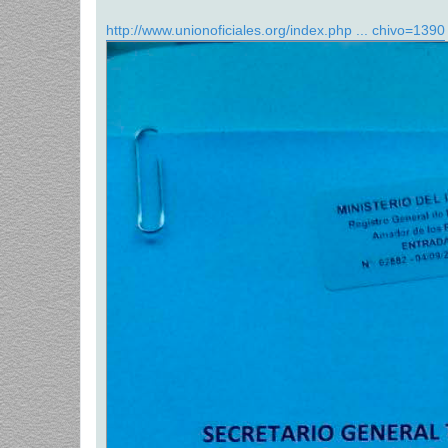
a
j
http://www.unionoficiales.org/index.php ... chivo=1390
e