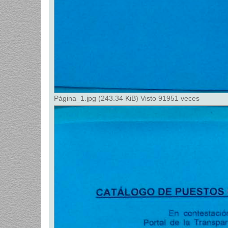
Página_1.jpg (243.34 KiB) Visto 91951 veces