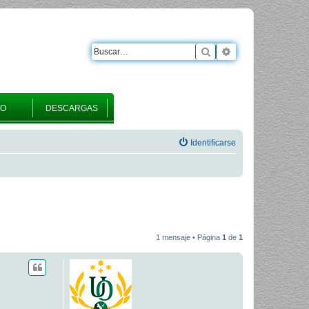
Buscar
Búsqueda avanza
RO
DESCARGAS
Identificarse
1 mensaje • Página
1
de
1