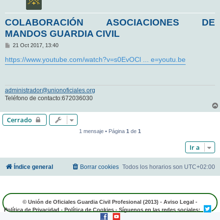
COLABORACIÓN ASOCIACIONES DE
MANDOS GUARDIA CIVIL
M
21 Oct 2017, 13:40
e
n
https://www.youtube.com/watch?v=s0EvOCl ... e=youtu.be
s
a
j
e
administrador@unionoficiales.org
Teléfono de contacto:672036030
Cerrado
1 mensaje • Página
1
de
1
Ir a
Índice general
Borrar cookies
Todos los horarios son
UTC+02:00
© Unión de Oficiales Guardia Civil Profesional (2013) -
Aviso Legal
-
Política de Privacidad
-
Política de Cookies
- Síguenos en las redes sociales: