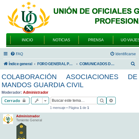
INICIO
NOTICIAS
PRENSA
UO VIAJE
FAQ
Identificarse
B
Índice general
FORO GENERAL PARA TODOS LOS USUARIOS
COMUNICADOS DE LA UNIÓN DE OFICIALES
u
COLABORACIÓN ASOCIACIONES DE
s
MANDOS GUARDIA CIVIL
c
Moderador:
Administrador
a
Buscar
Búsqueda av
Cerrado
r
1 mensaje • Página
1
de
1
Administrador
Teniente General