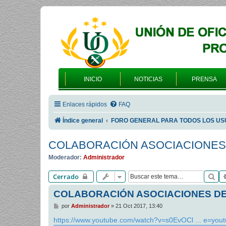
INICIO
NOTICIAS
PRENSA
Enlaces rápidos
FAQ
Índice general
FORO GENERAL PARA TODOS LOS US
COLABORACIÓN ASOCIACIONES 
Moderador:
Administrador
Bu
Cerrado
COLABORACIÓN ASOCIACIONES DE
M
por
Administrador
»
21 Oct 2017, 13:40
e
n
https://www.youtube.com/watch?v=s0EvOCl ... e=yout
s