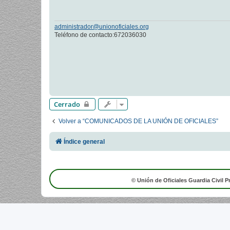
a
j
e
administrador@unionoficiales.org
Teléfono de contacto:672036030
Cerrado
Volver a “COMUNICADOS DE LA UNIÓN DE OFICIALES”
Índice general
© Unión de Oficiales Guardia Civil P