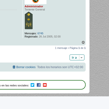
Administrador
Teniente General
Mensajes:
6745
Registrado:
26 Jul 2005, 02:00
A
r
1 mensaje • Página
1
de
1
r
i
b
Ir a
a
Borrar cookies
Todos los horarios son
UTC+02:00
 en las redes sociales: