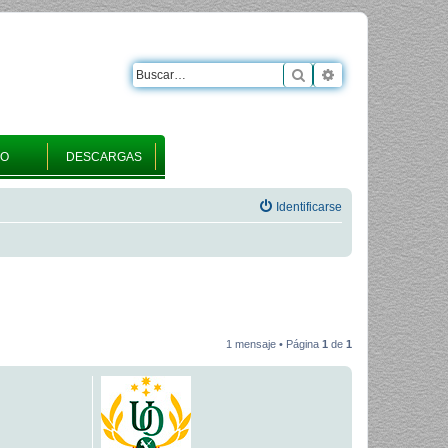
Buscar
Búsqueda avanza
RO
DESCARGAS
Identificarse
1 mensaje • Página
1
de
1