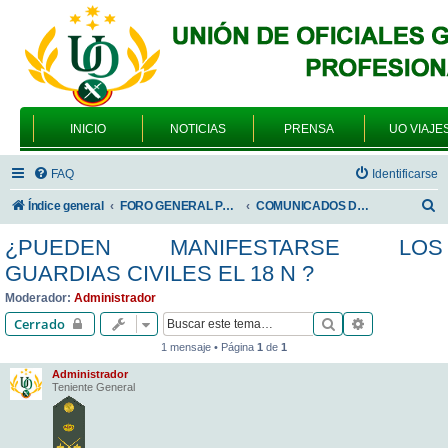
INICIO
NOTICIAS
PRENSA
UO VIAJE
FAQ
Identificarse
B
Índice general
FORO GENERAL PARA TODOS LOS USUARIOS
COMUNICADOS DE LA UNIÓN DE OFICIALES
u
¿PUEDEN MANIFESTARSE LOS
s
GUARDIAS CIVILES EL 18 N ?
c
Moderador:
Administrador
a
Buscar
Búsqueda av
Cerrado
r
1 mensaje • Página
1
de
1
Administrador
Teniente General