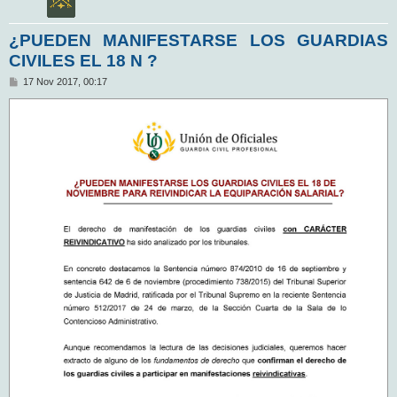
¿PUEDEN MANIFESTARSE LOS GUARDIAS
CIVILES EL 18 N ?
M
17 Nov 2017, 00:17
e
n
s
a
j
e