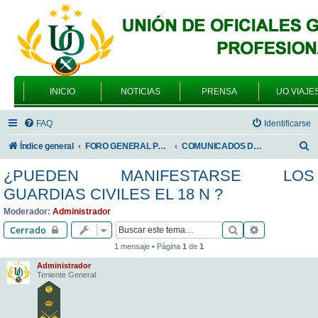
INICIO
NOTICIAS
PRENSA
UO VIAJE
FAQ
Identificarse
B
Índice general
FORO GENERAL PARA TODOS LOS USUARIOS
COMUNICADOS DE LA UNIÓN DE OFICIALES
u
¿PUEDEN MANIFESTARSE LOS
s
GUARDIAS CIVILES EL 18 N ?
c
Moderador:
Administrador
a
Buscar
Búsqueda av
Cerrado
r
1 mensaje • Página
1
de
1
Administrador
Teniente General