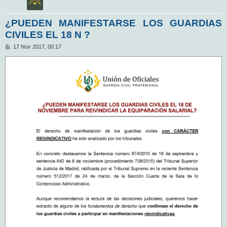
¿PUEDEN MANIFESTARSE LOS GUARDIAS
CIVILES EL 18 N ?
M
17 Nov 2017, 00:17
e
n
s
a
j
e