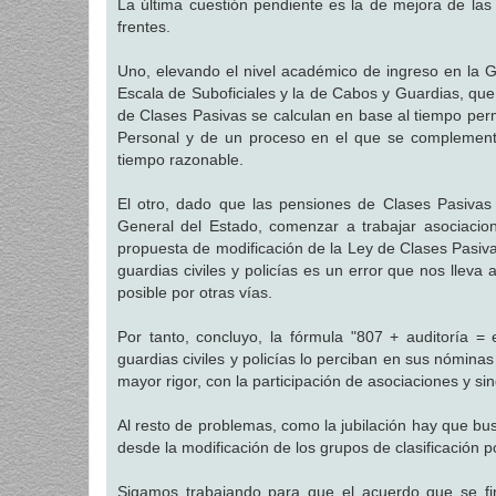
La última cuestión pendiente es la de mejora de las
frentes.
Uno, elevando el nivel académico de ingreso en la Gu
Escala de Suboficiales y la de Cabos y Guardias, que
de Clases Pasivas se calculan en base al tiempo perm
Personal y de un proceso en el que se complement
tiempo razonable.
El otro, dado que las pensiones de Clases Pasivas 
General del Estado, comenzar a trabajar asociacione
propuesta de modificación de la Ley de Clases Pasiva
guardias civiles y policías es un error que nos lleva
posible por otras vías.
Por tanto, concluyo, la fórmula "807 + auditoría = 
guardias civiles y policías lo perciban en sus nómina
mayor rigor, con la participación de asociaciones y sin
Al resto de problemas, como la jubilación hay que bu
desde la modificación de los grupos de clasificación p
Sigamos trabajando para que el acuerdo que se fi