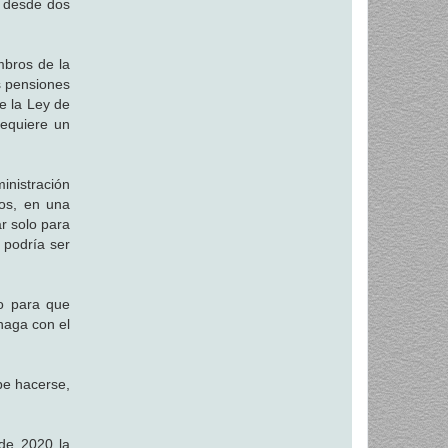
r desde dos
mbros de la
s pensiones
e la Ley de
equiere un
inistración
ios, en una
r solo para
 podría ser
so para que
 haga con el
be hacerse,
de 2020 la