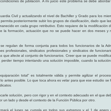
 condiciones de jubilación. A mi juicio este problema se debe aborda
ardia Civil y actualizando el nivel de Bachiller y Grado para los mie
 permita posteriormente subir los grupos de clasificación, dado que la
anecido en cada grupo retributivo. Esto requiere de la modificación d
e la formación, actuación que no se puede hacer en dos meses y r
se regulan de forma conjunta para todos los funcionarios de la Adm
s profesionales, sindicatos profesionales y sindicatos de funcionar
s que afecte al conjunto de funcionarios. Creer que se puede modifica
 a perder tiempo intentando una solución imposible, cuando la solución
equiparación total" es totalmente válida y permite agilizar el proce
s lo antes posible. Lo que toca ahora es velar para que ese estudio se
dicatos.
scarle solución, pero con rigor y en el contexto adecuado en el que de
or un lado y desde el contexto de la Función Pública por otro.
rmará el lunes se cumpla en todos sus extremos y el 1 de enero 