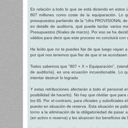
a
j
En relación a todo lo que se está diciendo en estos 
e
807 millones como coste de la equiparación. Lo q
presupuestos partiendo de la "cifra PROVISIONAL de 
en detalle de auditoría, qué puede tardar varios m
Presupuestos (finales de marzo). Por eso se ha decid
válidos para decir que este proceso no concluirá con 
He leído que no te puedes fiar de que luego vayan a 
por qué nos tenemos que fiar de que si se acordasen
Todos sabemos que "807 + X = Equiparación", (siendo 
de auditoría), es una ecuación incuestionable. Lo 
intentar destruir lo logrado.
Y estas retribuciones afectarán a todo el personal e
posibilidad de hacerlo). No hay que olvidar que para
los 65. Por el contrario, para oficiales y suboficiale
puesto en situación de reserva. Esta situación se pa
torno a la eliminación de la obligatoriedad de pasar 
(en activo o reserva) y les alcancen los beneficios de 