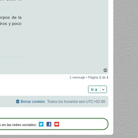
erpos de la
tros y poco
A
r
1 mensaje • Página
1
de
1
r
i
b
Ir a
a
Borrar cookies
Todos los horarios son
UTC+02:00
 en las redes sociales: