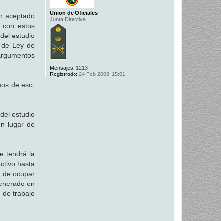
Union de Oficiales
an aceptado
Junta Directiva
e con estos
del estudio
o de Ley de
 argumentos
Mensajes:
1213
Registrado:
24 Feb 2008, 15:01
mos de eso,
del estudio
en lugar de
e tendrá la
ctivo hasta
ad de ocupar
generado en
 de trabajo