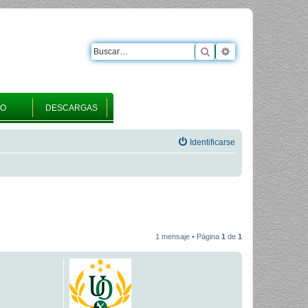
Buscar
Búsqueda avanza
RO
DESCARGAS
Identificarse
1 mensaje • Página
1
de
1