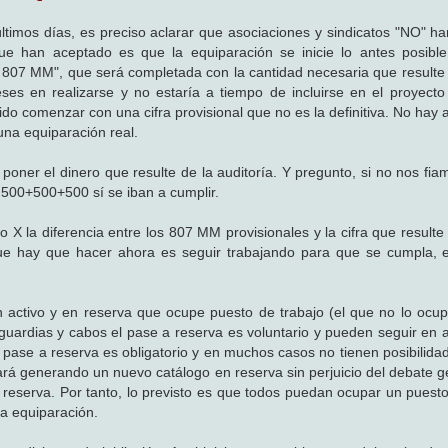
últimos días, es preciso aclarar que asociaciones y sindicatos "NO" h
ue han aceptado es que la equiparación se inicie lo antes posibl
807 MM", que será completada con la cantidad necesaria que resulte 
eses en realizarse y no estaría a tiempo de incluirse en el proyect
ido comenzar con una cifra provisional que no es la definitiva. No hay
una equiparación real.
poner el dinero que resulte de la auditoría. Y pregunto, si no nos fia
 500+500+500 sí se iban a cumplir.
X la diferencia entre los 807 MM provisionales y la cifra que resulte 
que hay que hacer ahora es seguir trabajando para que se cumpla, 
n activo y en reserva que ocupe puesto de trabajo (el que no lo ocup
 guardias y cabos el pase a reserva es voluntario y pueden seguir en a
s el pase a reserva es obligatorio y en muchos casos no tienen posibilid
liará generando un nuevo catálogo en reserva sin perjuicio del debate 
a reserva. Por tanto, lo previsto es que todos puedan ocupar un puesto
la equiparación.