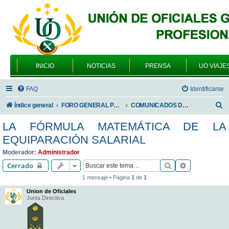
INICIO
NOTICIAS
PRENSA
UO VIAJE
FAQ
Identificarse
B
Índice general
FORO GENERAL PARA TODOS LOS USUARIOS
COMUNICADOS DE LA UNIÓN DE OFICIALES
u
LA FÓRMULA MATEMÁTICA DE LA
s
EQUIPARACIÓN SALARIAL
c
Moderador:
Administrador
a
Buscar
Búsqueda av
Cerrado
r
1 mensaje • Página
1
de
1
Union de Oficiales
Junta Directiva