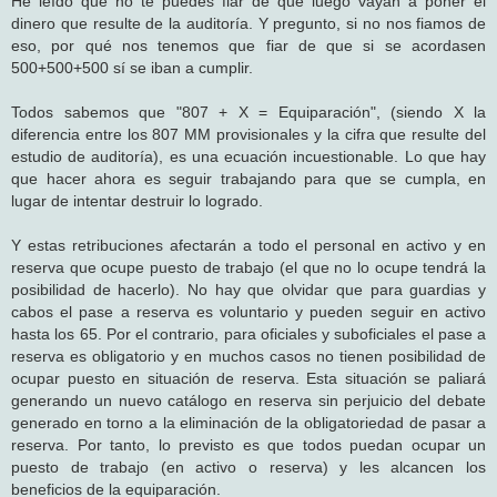
He leído que no te puedes fiar de que luego vayan a poner el
dinero que resulte de la auditoría. Y pregunto, si no nos fiamos de
eso, por qué nos tenemos que fiar de que si se acordasen
500+500+500 sí se iban a cumplir.
Todos sabemos que "807 + X = Equiparación", (siendo X la
diferencia entre los 807 MM provisionales y la cifra que resulte del
estudio de auditoría), es una ecuación incuestionable. Lo que hay
que hacer ahora es seguir trabajando para que se cumpla, en
lugar de intentar destruir lo logrado.
Y estas retribuciones afectarán a todo el personal en activo y en
reserva que ocupe puesto de trabajo (el que no lo ocupe tendrá la
posibilidad de hacerlo). No hay que olvidar que para guardias y
cabos el pase a reserva es voluntario y pueden seguir en activo
hasta los 65. Por el contrario, para oficiales y suboficiales el pase a
reserva es obligatorio y en muchos casos no tienen posibilidad de
ocupar puesto en situación de reserva. Esta situación se paliará
generando un nuevo catálogo en reserva sin perjuicio del debate
generado en torno a la eliminación de la obligatoriedad de pasar a
reserva. Por tanto, lo previsto es que todos puedan ocupar un
puesto de trabajo (en activo o reserva) y les alcancen los
beneficios de la equiparación.