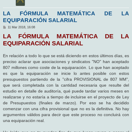
LA FÓRMULA MATEMÁTICA DE LA
EQUIPARACIÓN SALARIAL
M
11 Mar 2018, 16:08
e
LA FÓRMULA MATEMÁTICA DE LA
n
s
EQUIPARACIÓN SALARIAL
a
j
e
En relación a todo lo que se está diciendo en estos últimos días, es
preciso aclarar que asociaciones y sindicatos "NO" han aceptado
807 millones como coste de la equiparación. Lo que han aceptado
es que la equiparación se inicie lo antes posible con estos
presupuestos partiendo de la "cifra PROVISIONAL de 807 MM",
que será completada con la cantidad necesaria que resulte del
estudio en detalle de auditoría, qué puede tardar varios meses en
realizarse y no estaría a tiempo de incluirse en el proyecto de Ley
de Presupuestos (finales de marzo). Por eso se ha decidido
comenzar con una cifra provisional que no es la definitiva. No hay
argumentos válidos para decir que este proceso no concluirá con
una equiparación real.