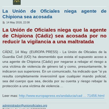
La Unión de Oficiales niega agente de
Chipiona sea acosada
M
14 May 2018, 22:08
e
La Unión de Oficiales niega que la agente
n
s
de Chipiona (Cádiz) sea acosada por no
a
j
reducir la vigilancia a una maltratada
e
CÁDIZ, 14 May. (EUROPA PRESS) - La Unión de Oficiales de la
Guardia Civil (UO) ha desmentido que exista el supuesto acoso a
una agente de Chipiona (Cádiz) por negarse a rebajar el riesgo a
una víctima de violencia de género tal y como, presuntamente, le
indicaron sus superiores. En un comunicado, ha indicado que "si ya
resulta completamente inverosímil que cualquier mando policial,
sea del cuerpo que sea, decida por su cuenta y riesgo rebajar la
protección a una víctima de violencia ...
Leer mas:
http://www.europapress.es/andalucia/cad ... 71456.html
administrador@unionoficiales.org