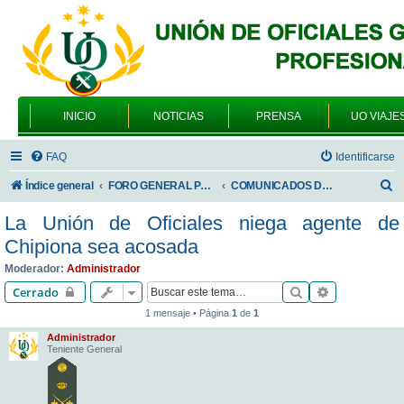
INICIO
NOTICIAS
PRENSA
UO VIAJE
FAQ
Identificarse
B
Índice general
FORO GENERAL PARA TODOS LOS USUARIOS
COMUNICADOS DE LA UNIÓN DE OFICIALES
u
La Unión de Oficiales niega agente de
s
Chipiona sea acosada
c
Moderador:
Administrador
a
Buscar
Búsqueda av
Cerrado
r
1 mensaje • Página
1
de
1
Administrador
Teniente General