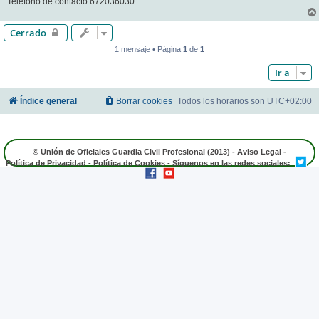
Teléfono de contacto:672036030
Cerrado
1 mensaje • Página
1
de
1
Ir a
Índice general
Borrar cookies
Todos los horarios son
UTC+02:00
© Unión de Oficiales Guardia Civil Profesional (2013) -
Aviso Legal
-
Política de Privacidad
-
Política de Cookies
- Síguenos en las redes sociales: