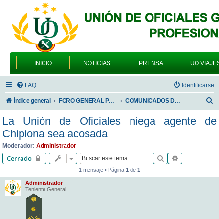
INICIO
NOTICIAS
PRENSA
UO VIAJE
FAQ
Identificarse
B
Índice general
FORO GENERAL PARA TODOS LOS USUARIOS
COMUNICADOS DE LA UNIÓN DE OFICIALES
u
La Unión de Oficiales niega agente de
s
Chipiona sea acosada
c
Moderador:
Administrador
a
Buscar
Búsqueda av
Cerrado
r
1 mensaje • Página
1
de
1
Administrador
Teniente General