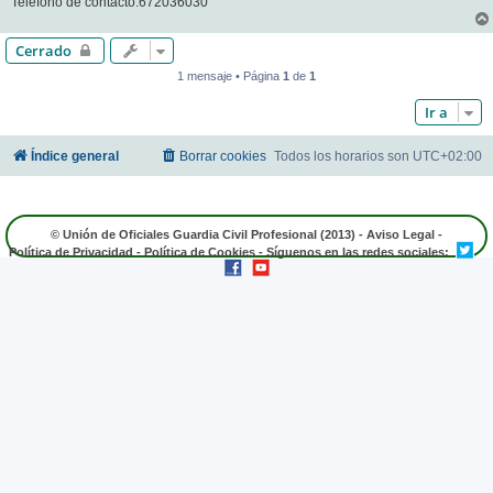
Teléfono de contacto:672036030
Cerrado
1 mensaje • Página
1
de
1
Ir a
Índice general
Borrar cookies
Todos los horarios son
UTC+02:00
© Unión de Oficiales Guardia Civil Profesional (2013) -
Aviso Legal
-
Política de Privacidad
-
Política de Cookies
- Síguenos en las redes sociales: