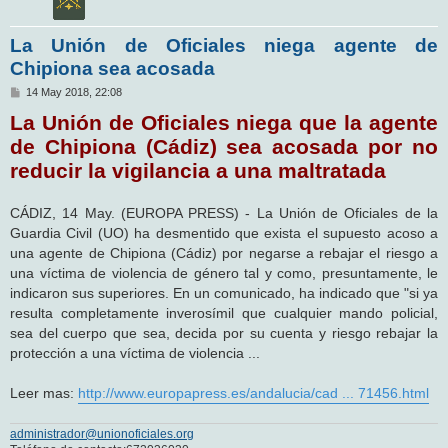
La Unión de Oficiales niega agente de
Chipiona sea acosada
M
14 May 2018, 22:08
e
La Unión de Oficiales niega que la agente
n
s
de Chipiona (Cádiz) sea acosada por no
a
j
reducir la vigilancia a una maltratada
e
CÁDIZ, 14 May. (EUROPA PRESS) - La Unión de Oficiales de la
Guardia Civil (UO) ha desmentido que exista el supuesto acoso a
una agente de Chipiona (Cádiz) por negarse a rebajar el riesgo a
una víctima de violencia de género tal y como, presuntamente, le
indicaron sus superiores. En un comunicado, ha indicado que "si ya
resulta completamente inverosímil que cualquier mando policial,
sea del cuerpo que sea, decida por su cuenta y riesgo rebajar la
protección a una víctima de violencia ...
Leer mas:
http://www.europapress.es/andalucia/cad ... 71456.html
administrador@unionoficiales.org