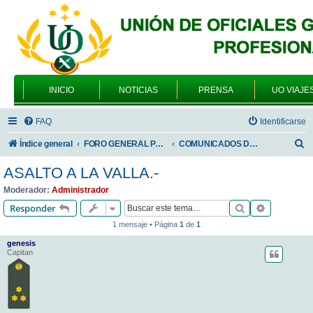
INICIO
NOTICIAS
PRENSA
UO VIAJE
FAQ
Identificarse
B
Índice general
FORO GENERAL PARA TODOS LOS USUARIOS
COMUNICADOS DE LA UNIÓN DE OFICIALES
u
ASALTO A LA VALLA.-
s
Moderador:
Administrador
c
Buscar
Búsqueda 
Responder
a
1 mensaje • Página
1
de
1
r
genesis
Capitan