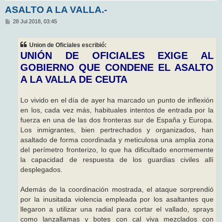
ASALTO A LA VALLA.-
M
28 Jul 2018, 03:45
e
n
s
Union de Oficiales escribió:
a
j
UNIÓN DE OFICIALES EXIGE AL
e
GOBIERNO QUE CONDENE EL ASALTO
A LA VALLA DE CEUTA
Lo vivido en el día de ayer ha marcado un punto de inflexión
en los, cada vez más, habituales intentos de entrada por la
fuerza en una de las dos fronteras sur de España y Europa.
Los inmigrantes, bien pertrechados y organizados, han
asaltado de forma coordinada y meticulosa una amplia zona
del perímetro fronterizo, lo que ha dificultado enormemente
la capacidad de respuesta de los guardias civiles allí
desplegados.
Además de la coordinación mostrada, el ataque sorprendió
por la inusitada violencia empleada por los asaltantes que
llegaron a utilizar una radial para cortar el vallado, sprays
como lanzallamas y botes con cal viva mezclados con