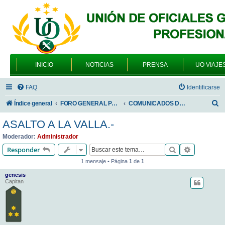
INICIO
NOTICIAS
PRENSA
UO VIAJE
FAQ
Identificarse
B
Índice general
FORO GENERAL PARA TODOS LOS USUARIOS
COMUNICADOS DE LA UNIÓN DE OFICIALES
u
ASALTO A LA VALLA.-
s
Moderador:
Administrador
c
Buscar
Búsqueda 
Responder
a
1 mensaje • Página
1
de
1
r
genesis
Capitan