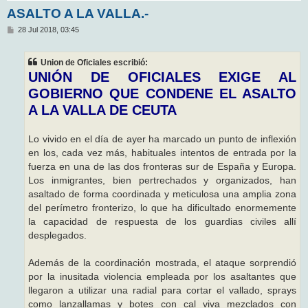
ASALTO A LA VALLA.-
M
28 Jul 2018, 03:45
e
n
s
Union de Oficiales escribió:
a
j
UNIÓN DE OFICIALES EXIGE AL
e
GOBIERNO QUE CONDENE EL ASALTO
A LA VALLA DE CEUTA
Lo vivido en el día de ayer ha marcado un punto de inflexión
en los, cada vez más, habituales intentos de entrada por la
fuerza en una de las dos fronteras sur de España y Europa.
Los inmigrantes, bien pertrechados y organizados, han
asaltado de forma coordinada y meticulosa una amplia zona
del perímetro fronterizo, lo que ha dificultado enormemente
la capacidad de respuesta de los guardias civiles allí
desplegados.
Además de la coordinación mostrada, el ataque sorprendió
por la inusitada violencia empleada por los asaltantes que
llegaron a utilizar una radial para cortar el vallado, sprays
como lanzallamas y botes con cal viva mezclados con