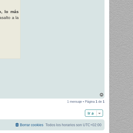
, lo más
asalto a la
A
r
1 mensaje • Página
1
de
1
r
i
b
Ir a
a
Borrar cookies
Todos los horarios son
UTC+02:00