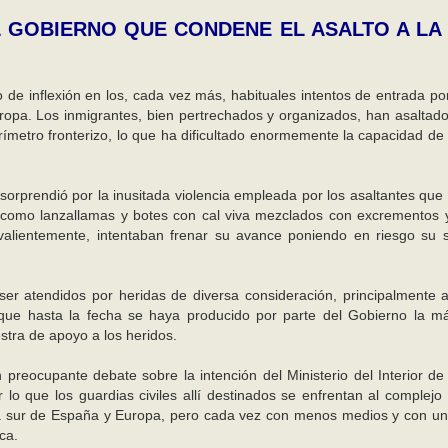
L GOBIERNO QUE CONDENE EL ASALTO A LA
de inflexión en los, cada vez más, habituales intentos de entrada por
ropa. Los inmigrantes, bien pertrechados y organizados, han asaltad
ímetro fronterizo, lo que ha dificultado enormemente la capacidad de
orprendió por la inusitada violencia empleada por los asaltantes que 
ays como lanzallamas y botes con cal viva mezclados con excrementos 
 valientemente, intentaban frenar su avance poniendo en riesgo su 
 ser atendidos por heridas de diversa consideración, principalmente 
n que hasta la fecha se haya producido por parte del Gobierno la 
tra de apoyo a los heridos.
eocupante debate sobre la intención del Ministerio del Interior de r
r lo que los guardias civiles allí destinados se enfrentan al complejo
era sur de España y Europa, pero cada vez con menos medios y con u
ca.