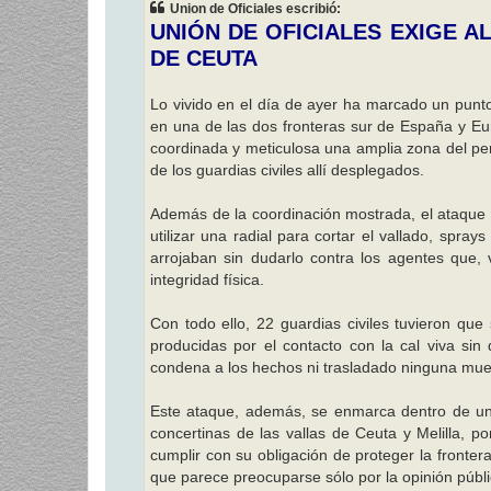
Union de Oficiales escribió:
a
j
UNIÓN DE OFICIALES EXIGE A
e
DE CEUTA
Lo vivido en el día de ayer ha marcado un punto 
en una de las dos fronteras sur de España y Eu
coordinada y meticulosa una amplia zona del per
de los guardias civiles allí desplegados.
Además de la coordinación mostrada, el ataque s
utilizar una radial para cortar el vallado, spr
arrojaban sin dudarlo contra los agentes que,
integridad física.
Con todo ello, 22 guardias civiles tuvieron que
producidas por el contacto con la cal viva si
condena a los hechos ni trasladado ninguna mues
Este ataque, además, se enmarca dentro de un pr
concertinas de las vallas de Ceuta y Melilla, po
cumplir con su obligación de proteger la front
que parece preocuparse sólo por la opinión públi