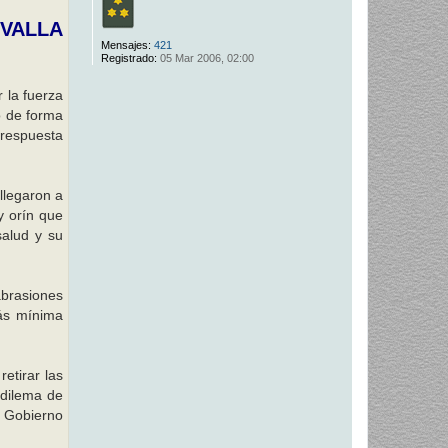
 VALLA
Mensajes:
421
Registrado:
05 Mar 2006, 02:00
 la fuerza
o de forma
 respuesta
llegaron a
y orín que
salud y su
abrasiones
más mínima
etirar las
 dilema de
n Gobierno