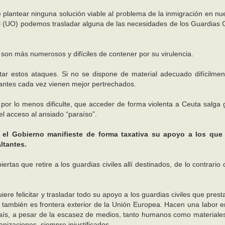
lantear ninguna solución viable al problema de la inmigración en nue
il (UO) podemos trasladar alguna de las necesidades de los Guardias C
 son más numerosos y difíciles de contener por su virulencia.
tar estos ataques. Si no se dispone de material adecuado difícilme
antes cada vez vienen mejor pertrechados.
or lo menos dificulte, que acceder de forma violenta a Ceuta salga g
l acceso al ansiado “paraíso”.
 el Gobierno manifieste de forma taxativa su apoyo a los que
ltantes.
ertas que retire a los guardias civiles allí destinados, de lo contrario
iere felicitar y trasladar todo su apoyo a los guardias civiles que prest
s también es frontera exterior de la Unión Europea. Hacen una labor 
 país, a pesar de la escasez de medios, tanto humanos como materiales
nizaciones, siempre injustificados.