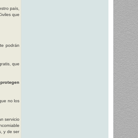
stro país,
iviles que
nte podrán
ratis, que
 protegen
 que no los
an servicio
encomiable
, y de ser