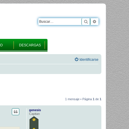
Buscar
Búsqueda avanza
RO
DESCARGAS
Identificarse
1 mensaje • Página
1
de
1
genesis
Capitan