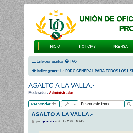
INICIO
NOTICIAS
PRENSA
Enlaces rápidos
FAQ
Índice general
FORO GENERAL PARA TODOS LOS US
ASALTO A LA VALLA.-
Moderador:
Administrador
Responder
ASALTO A LA VALLA.-
M
por
genesis
»
28 Jul 2018, 03:45
e
n
s