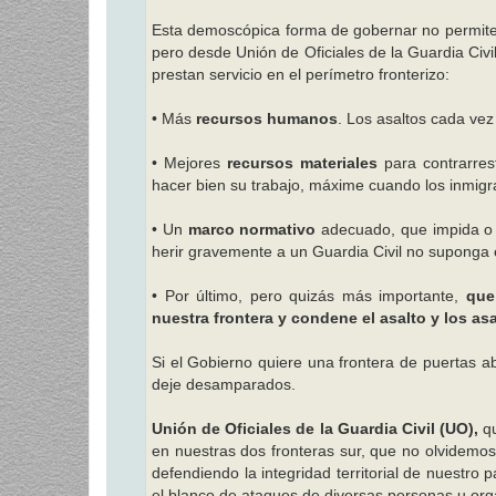
Esta demoscópica forma de gobernar no permite p
pero desde Unión de Oficiales de la Guardia Civ
prestan servicio en el perímetro fronterizo:
• Más
recursos humanos
. Los asaltos cada vez
• Mejores
recursos materiales
para contrarres
hacer bien su trabajo, máxime cuando los inmigr
• Un
marco normativo
adecuado, que impida o p
herir gravemente a un Guardia Civil no suponga e
• Por último, pero quizás más importante,
que
nuestra frontera y condene el asalto y los asa
Si el Gobierno quiere una frontera de puertas abi
deje desamparados.
Unión de Oficiales de la Guardia Civil (UO),
qu
en nuestras dos fronteras sur, que no olvidemo
defendiendo la integridad territorial de nuestro
el blanco de ataques de diversas personas u orga