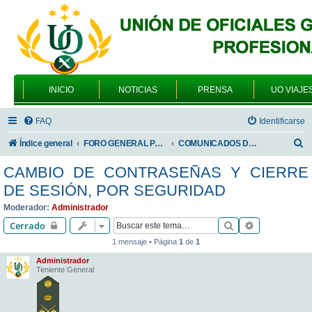
INICIO
NOTICIAS
PRENSA
UO VIAJE
FAQ
Identificarse
B
Índice general
FORO GENERAL PARA TODOS LOS USUARIOS
COMUNICADOS DE LA UNIÓN DE OFICIALES
u
CAMBIO DE CONTRASEÑAS Y CIERRE
s
DE SESIÓN, POR SEGURIDAD
c
Moderador:
Administrador
a
Buscar
Búsqueda av
Cerrado
r
1 mensaje • Página
1
de
1
Administrador
Teniente General