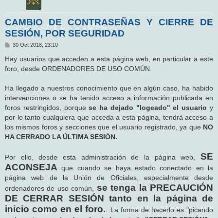
CAMBIO DE CONTRASEÑAS Y CIERRE DE
SESIÓN, POR SEGURIDAD
M
30 Oct 2018, 23:10
e
n
Hay usuarios que acceden a esta página web, en particular a este
s
foro, desde ORDENADORES DE USO COMÚN.
a
j
e
Ha llegado a nuestros conocimiento que en algún caso, ha habido
intervenciones o se ha tenido acceso a información publicada en
foros restringidos, porque
se ha dejado "logeado" el usuario
y
por lo tanto cualquiera que acceda a esta página, tendrá acceso a
los mismos foros y secciones que el usuario registrado, ya que
NO
HA CERRADO LA ÚLTIMA SESIÓN.
SE
Por ello, desde esta administración de la página web,
ACONSEJA
que cuando se haya estado conectado en la
página web de la Unión de Oficiales, especialmente desde
se tenga la PRECAUCIÓN
ordenadores de uso común,
DE CERRAR SESIÓN tanto en la página de
inicio como en el foro.
. La forma de hacerlo es "picando