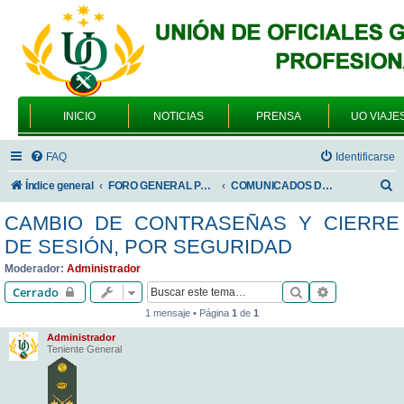
INICIO
NOTICIAS
PRENSA
UO VIAJE
FAQ
Identificarse
B
Índice general
FORO GENERAL PARA TODOS LOS USUARIOS
COMUNICADOS DE LA UNIÓN DE OFICIALES
u
CAMBIO DE CONTRASEÑAS Y CIERRE
s
DE SESIÓN, POR SEGURIDAD
c
Moderador:
Administrador
a
Buscar
Búsqueda av
Cerrado
r
1 mensaje • Página
1
de
1
Administrador
Teniente General