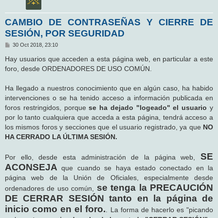
CAMBIO DE CONTRASEÑAS Y CIERRE DE
SESIÓN, POR SEGURIDAD
M
30 Oct 2018, 23:10
e
n
Hay usuarios que acceden a esta página web, en particular a este
s
foro, desde ORDENADORES DE USO COMÚN.
a
j
e
Ha llegado a nuestros conocimiento que en algún caso, ha habido
intervenciones o se ha tenido acceso a información publicada en
foros restringidos, porque
se ha dejado "logeado" el usuario
y
por lo tanto cualquiera que acceda a esta página, tendrá acceso a
los mismos foros y secciones que el usuario registrado, ya que
NO
HA CERRADO LA ÚLTIMA SESIÓN.
SE
Por ello, desde esta administración de la página web,
ACONSEJA
que cuando se haya estado conectado en la
página web de la Unión de Oficiales, especialmente desde
se tenga la PRECAUCIÓN
ordenadores de uso común,
DE CERRAR SESIÓN tanto en la página de
inicio como en el foro.
. La forma de hacerlo es "picando