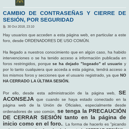
CAMBIO DE CONTRASEÑAS Y CIERRE DE
SESIÓN, POR SEGURIDAD
M
30 Oct 2018, 23:10
e
n
Hay usuarios que acceden a esta página web, en particular a este
s
foro, desde ORDENADORES DE USO COMÚN.
a
j
e
Ha llegado a nuestros conocimiento que en algún caso, ha habido
intervenciones o se ha tenido acceso a información publicada en
foros restringidos, porque
se ha dejado "logeado" el usuario
y
por lo tanto cualquiera que acceda a esta página, tendrá acceso a
los mismos foros y secciones que el usuario registrado, ya que
NO
HA CERRADO LA ÚLTIMA SESIÓN.
SE
Por ello, desde esta administración de la página web,
ACONSEJA
que cuando se haya estado conectado en la
página web de la Unión de Oficiales, especialmente desde
se tenga la PRECAUCIÓN
ordenadores de uso común,
DE CERRAR SESIÓN tanto en la página de
inicio como en el foro.
. La forma de hacerlo es "picando