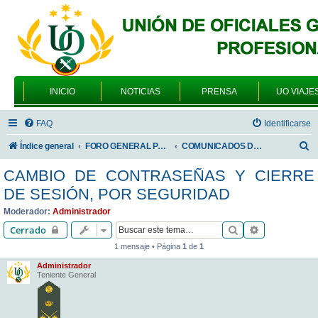
INICIO
NOTICIAS
PRENSA
UO VIAJE
FAQ
Identificarse
B
Índice general
FORO GENERAL PARA TODOS LOS USUARIOS
COMUNICADOS DE LA UNIÓN DE OFICIALES
u
CAMBIO DE CONTRASEÑAS Y CIERRE
s
DE SESIÓN, POR SEGURIDAD
c
Moderador:
Administrador
a
Buscar
Búsqueda av
Cerrado
r
1 mensaje • Página
1
de
1
Administrador
Teniente General