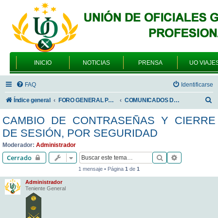
INICIO
NOTICIAS
PRENSA
UO VIAJE
FAQ
Identificarse
B
Índice general
FORO GENERAL PARA TODOS LOS USUARIOS
COMUNICADOS DE LA UNIÓN DE OFICIALES
u
CAMBIO DE CONTRASEÑAS Y CIERRE
s
DE SESIÓN, POR SEGURIDAD
c
Moderador:
Administrador
a
Buscar
Búsqueda av
Cerrado
r
1 mensaje • Página
1
de
1
Administrador
Teniente General