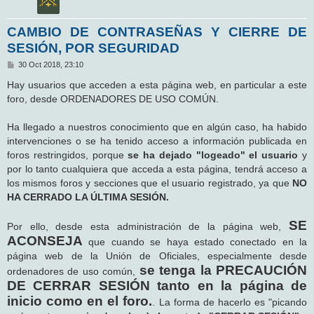
CAMBIO DE CONTRASEÑAS Y CIERRE DE
SESIÓN, POR SEGURIDAD
M
30 Oct 2018, 23:10
e
n
Hay usuarios que acceden a esta página web, en particular a este
s
foro, desde ORDENADORES DE USO COMÚN.
a
j
e
Ha llegado a nuestros conocimiento que en algún caso, ha habido
intervenciones o se ha tenido acceso a información publicada en
foros restringidos, porque
se ha dejado "logeado" el usuario
y
por lo tanto cualquiera que acceda a esta página, tendrá acceso a
los mismos foros y secciones que el usuario registrado, ya que
NO
HA CERRADO LA ÚLTIMA SESIÓN.
SE
Por ello, desde esta administración de la página web,
ACONSEJA
que cuando se haya estado conectado en la
página web de la Unión de Oficiales, especialmente desde
se tenga la PRECAUCIÓN
ordenadores de uso común,
DE CERRAR SESIÓN tanto en la página de
inicio como en el foro.
. La forma de hacerlo es "picando