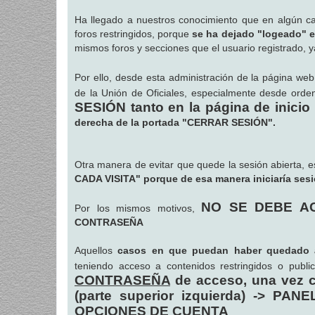
a
j
Ha llegado a nuestros conocimiento que en algún ca
e
foros restringidos, porque
se ha dejado "logeado" e
mismos foros y secciones que el usuario registrado, 
Por ello, desde esta administración de la página we
de la Unión de Oficiales, especialmente desde or
SESIÓN tanto en la página de inicio
derecha de la portada "CERRAR SESIÓN".
Otra manera de evitar que quede la sesión abierta, 
CADA VISITA" porque de esa manera iniciaría ses
NO SE DEBE AC
Por los mismos motivos,
CONTRASEÑA
Aquellos
casos en que puedan haber quedado a
teniendo acceso a contenidos restringidos o publ
CONTRASEÑA
de acceso, una vez c
(parte superior izquierda) -> P
OPCIONES DE CUENTA