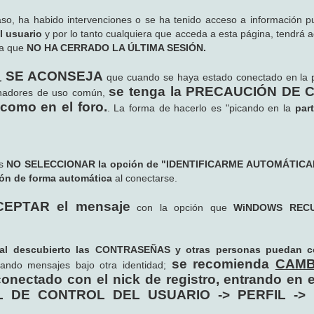
so, ha habido intervenciones o se ha tenido acceso a información p
l usuario
y por lo tanto cualquiera que acceda a esta página, tendrá a
ya que
NO HA CERRADO LA ÚLTIMA SESIÓN.
SE ACONSEJA
b,
que cuando se haya estado conectado en la 
se tenga la PRECAUCIÓN DE
denadores de uso común,
 como en el foro.
. La forma de hacerlo es "picando en la
par
es
NO SELECCIONAR la opción de "IDENTIFICARME AUTOMÁTIC
ión de forma automática
al conectarse.
EPTAR el mensaje
con la opción que
WiNDOWS REC
l descubierto las CONTRASEÑAS y otras personas puedan co
se recomienda
CAMB
icando mensajes bajo otra identidad;
onectado con el nick de registro, entrando en
ANEL DE CONTROL DEL USUARIO -> PERFIL ->