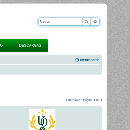
Buscar
Búsqueda avanza
RO
DESCARGAS
Identificarse
1 mensaje • Página
1
de
1