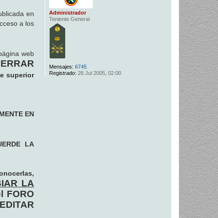
Administrador
ublicada en
Teniente General
cceso a los
página web
 CERRAR
Mensajes:
6745
Registrado:
26 Jul 2005, 02:00
te superior
AMENTE EN
UERDE LA
nocerlas,
IAR LA
 el FORO
 EDITAR