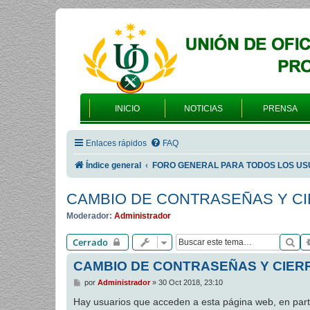
INICIO
NOTICIAS
PRENSA
Enlaces rápidos
FAQ
Índice general
FORO GENERAL PARA TODOS LOS US
CAMBIO DE CONTRASEÑAS Y CI
Moderador:
Administrador
Bu
Cerrado
CAMBIO DE CONTRASEÑAS Y CIERR
M
por
Administrador
»
30 Oct 2018, 23:10
e
n
Hay usuarios que acceden a esta página web, en p
s