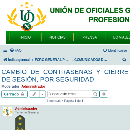
INICIO
NOTICIAS
PRENSA
UO VIAJE
FAQ
Identificarse
B
Índice general
FORO GENERAL PARA TODOS LOS USUARIOS
COMUNICADOS DE LA UNIÓN DE OFICIALES
u
CAMBIO DE CONTRASEÑAS Y CIERRE
s
DE SESIÓN, POR SEGURIDAD
c
Moderador:
Administrador
a
Buscar
Búsqueda av
Cerrado
r
1 mensaje • Página
1
de
1
Administrador
Teniente General