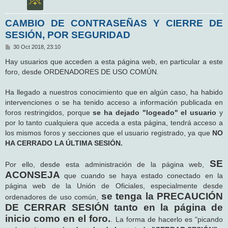
CAMBIO DE CONTRASEÑAS Y CIERRE DE
SESIÓN, POR SEGURIDAD
M
30 Oct 2018, 23:10
e
n
Hay usuarios que acceden a esta página web, en particular a este
s
foro, desde ORDENADORES DE USO COMÚN.
a
j
e
Ha llegado a nuestros conocimiento que en algún caso, ha habido
intervenciones o se ha tenido acceso a información publicada en
foros restringidos, porque
se ha dejado "logeado" el usuario
y
por lo tanto cualquiera que acceda a esta página, tendrá acceso a
los mismos foros y secciones que el usuario registrado, ya que
NO
HA CERRADO LA ÚLTIMA SESIÓN.
SE
Por ello, desde esta administración de la página web,
ACONSEJA
que cuando se haya estado conectado en la
página web de la Unión de Oficiales, especialmente desde
se tenga la PRECAUCIÓN
ordenadores de uso común,
DE CERRAR SESIÓN tanto en la página de
inicio como en el foro.
. La forma de hacerlo es "picando