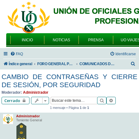
INICIO
NOTICIAS
PRENSA
UO VIAJE
FAQ
Identificarse
B
Índice general
FORO GENERAL PARA TODOS LOS USUARIOS
COMUNICADOS DE LA UNIÓN DE OFICIALES
u
CAMBIO DE CONTRASEÑAS Y CIERRE
s
DE SESIÓN, POR SEGURIDAD
c
Moderador:
Administrador
a
Buscar
Búsqueda av
Cerrado
r
1 mensaje • Página
1
de
1
Administrador
Teniente General