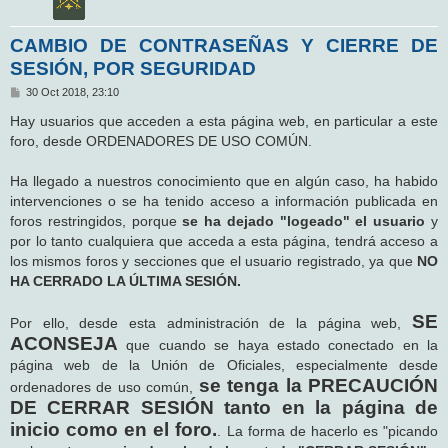
CAMBIO DE CONTRASEÑAS Y CIERRE DE
SESIÓN, POR SEGURIDAD
M
30 Oct 2018, 23:10
e
n
Hay usuarios que acceden a esta página web, en particular a este
s
foro, desde ORDENADORES DE USO COMÚN.
a
j
e
Ha llegado a nuestros conocimiento que en algún caso, ha habido
intervenciones o se ha tenido acceso a información publicada en
foros restringidos, porque
se ha dejado "logeado" el usuario
y
por lo tanto cualquiera que acceda a esta página, tendrá acceso a
los mismos foros y secciones que el usuario registrado, ya que
NO
HA CERRADO LA ÚLTIMA SESIÓN.
SE
Por ello, desde esta administración de la página web,
ACONSEJA
que cuando se haya estado conectado en la
página web de la Unión de Oficiales, especialmente desde
se tenga la PRECAUCIÓN
ordenadores de uso común,
DE CERRAR SESIÓN tanto en la página de
inicio como en el foro.
. La forma de hacerlo es "picando