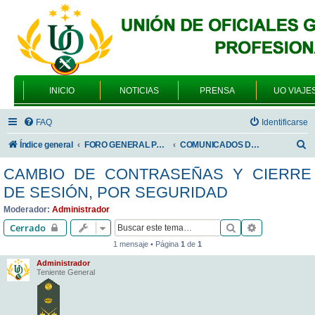
INICIO
NOTICIAS
PRENSA
UO VIAJE
FAQ
Identificarse
B
Índice general
FORO GENERAL PARA TODOS LOS USUARIOS
COMUNICADOS DE LA UNIÓN DE OFICIALES
u
CAMBIO DE CONTRASEÑAS Y CIERRE
s
DE SESIÓN, POR SEGURIDAD
c
Moderador:
Administrador
a
Buscar
Búsqueda av
Cerrado
r
1 mensaje • Página
1
de
1
Administrador
Teniente General