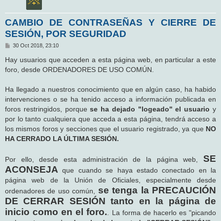
CAMBIO DE CONTRASEÑAS Y CIERRE DE
SESIÓN, POR SEGURIDAD
M
30 Oct 2018, 23:10
e
n
Hay usuarios que acceden a esta página web, en particular a este
s
foro, desde ORDENADORES DE USO COMÚN.
a
j
e
Ha llegado a nuestros conocimiento que en algún caso, ha habido
intervenciones o se ha tenido acceso a información publicada en
foros restringidos, porque
se ha dejado "logeado" el usuario
y
por lo tanto cualquiera que acceda a esta página, tendrá acceso a
los mismos foros y secciones que el usuario registrado, ya que
NO
HA CERRADO LA ÚLTIMA SESIÓN.
SE
Por ello, desde esta administración de la página web,
ACONSEJA
que cuando se haya estado conectado en la
página web de la Unión de Oficiales, especialmente desde
se tenga la PRECAUCIÓN
ordenadores de uso común,
DE CERRAR SESIÓN tanto en la página de
inicio como en el foro.
. La forma de hacerlo es "picando