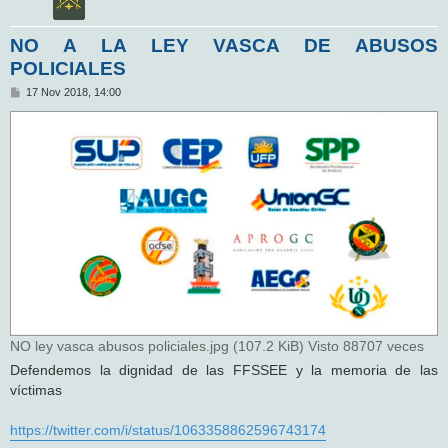
NO A LA LEY VASCA DE ABUSOS
POLICIALES
M
17 Nov 2018, 14:00
e
n
s
a
j
e
NO ley vasca abusos policiales.jpg (107.2 KiB) Visto 88707 veces
Defendemos la dignidad de las FFSSEE y la memoria de las
víctimas
https://twitter.com/i/status/1063358862596743174