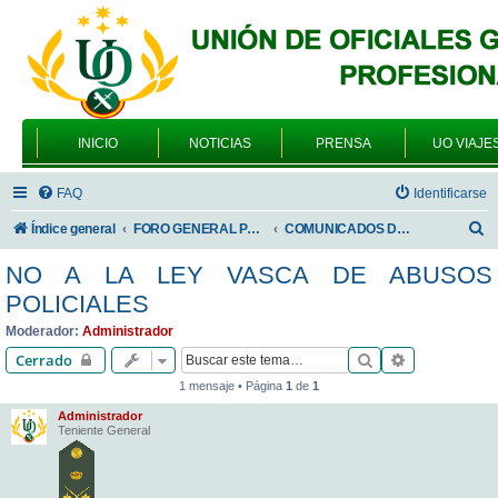
INICIO
NOTICIAS
PRENSA
UO VIAJE
FAQ
Identificarse
B
Índice general
FORO GENERAL PARA TODOS LOS USUARIOS
COMUNICADOS DE LA UNIÓN DE OFICIALES
u
NO A LA LEY VASCA DE ABUSOS
s
POLICIALES
c
Moderador:
Administrador
a
Buscar
Búsqueda av
Cerrado
r
1 mensaje • Página
1
de
1
Administrador
Teniente General