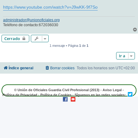
https://www.youtube.com/watch?v=J9wKK-9f7So
administrador@unionoficiales.org
Teléfono de contacto:672036030
Cerrado
1 mensaje • Página
1
de
1
Ir a
Índice general
Borrar cookies
Todos los horarios son
UTC+02:00
© Unión de Oficiales Guardia Civil Profesional (2013) -
Aviso Legal
-
Política de Privacidad
-
Política de Cookies
- Síguenos en las redes sociales: