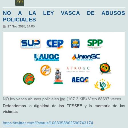
NO A LA LEY VASCA DE ABUSOS
POLICIALES
M
17 Nov 2018, 14:00
e
n
s
a
j
e
NO ley vasca abusos policiales.jpg (107.2 KiB) Visto 88697 veces
Defendemos la dignidad de las FFSSEE y la memoria de las
víctimas
https://twitter.com/i/status/1063358862596743174