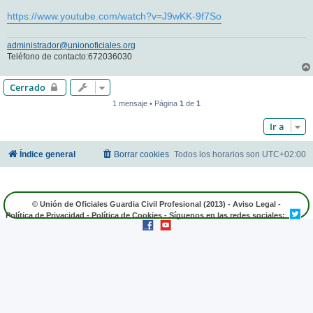
https://www.youtube.com/watch?v=J9wKK-9f7So
administrador@unionoficiales.org
Teléfono de contacto:672036030
Cerrado
1 mensaje • Página
1
de
1
Ir a
Índice general
Borrar cookies
Todos los horarios son
UTC+02:00
© Unión de Oficiales Guardia Civil Profesional (2013) -
Aviso Legal
-
Política de Privacidad
-
Política de Cookies
- Síguenos en las redes sociales: