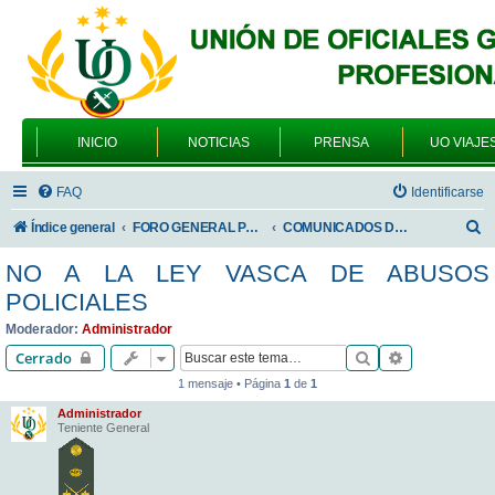
INICIO
NOTICIAS
PRENSA
UO VIAJE
FAQ
Identificarse
B
Índice general
FORO GENERAL PARA TODOS LOS USUARIOS
COMUNICADOS DE LA UNIÓN DE OFICIALES
u
NO A LA LEY VASCA DE ABUSOS
s
POLICIALES
c
Moderador:
Administrador
a
Buscar
Búsqueda av
Cerrado
r
1 mensaje • Página
1
de
1
Administrador
Teniente General