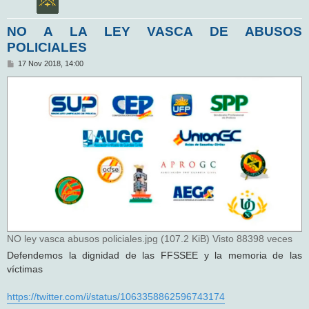
NO A LA LEY VASCA DE ABUSOS
POLICIALES
M
17 Nov 2018, 14:00
e
n
s
a
j
e
NO ley vasca abusos policiales.jpg (107.2 KiB) Visto 88398 veces
Defendemos la dignidad de las FFSSEE y la memoria de las
víctimas
https://twitter.com/i/status/1063358862596743174