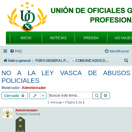
INICIO
NOTICIAS
PRENSA
UO VIAJE
FAQ
Identificarse
B
Índice general
FORO GENERAL PARA TODOS LOS USUARIOS
COMUNICADOS DE LA UNIÓN DE OFICIALES
u
NO A LA LEY VASCA DE ABUSOS
s
POLICIALES
c
Moderador:
Administrador
a
Buscar
Búsqueda av
Cerrado
r
1 mensaje • Página
1
de
1
Administrador
Teniente General