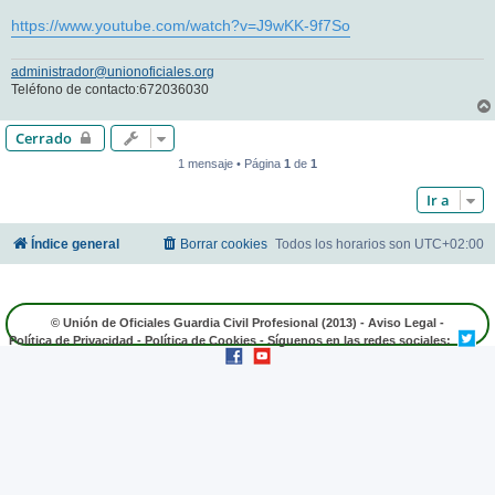
https://www.youtube.com/watch?v=J9wKK-9f7So
administrador@unionoficiales.org
Teléfono de contacto:672036030
Cerrado
1 mensaje • Página
1
de
1
Ir a
Índice general
Borrar cookies
Todos los horarios son
UTC+02:00
© Unión de Oficiales Guardia Civil Profesional (2013) -
Aviso Legal
-
Política de Privacidad
-
Política de Cookies
- Síguenos en las redes sociales: