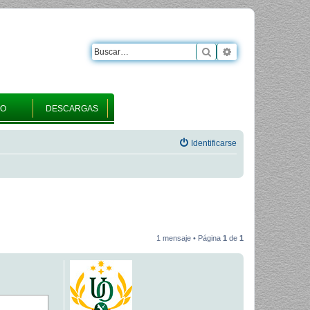
Buscar
Búsqueda avanza
RO
DESCARGAS
Identificarse
1 mensaje • Página
1
de
1