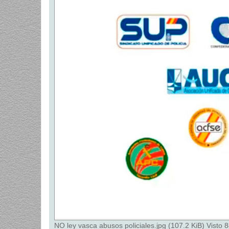
a
j
e
NO ley vasca abusos policiales.jpg (107.2 KiB) Visto