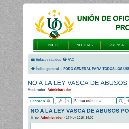
INICIO
NOTICIAS
PRENSA
Enlaces rápidos
FAQ
Índice general
FORO GENERAL PARA TODOS LOS US
NO A LA LEY VASCA DE ABUSOS
Moderador:
Administrador
Bu
Cerrado
NO A LA LEY VASCA DE ABUSOS PO
M
por
Administrador
»
17 Nov 2018, 14:00
e
n
s