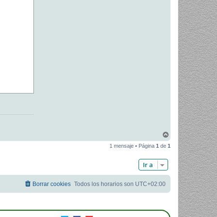
A
r
1 mensaje • Página
1
de
1
r
i
b
Ir a
a
Borrar cookies
Todos los horarios son
UTC+02:00