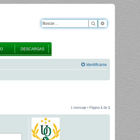
Buscar
Búsqueda avanza
RO
DESCARGAS
Identificarse
1 mensaje • Página
1
de
1