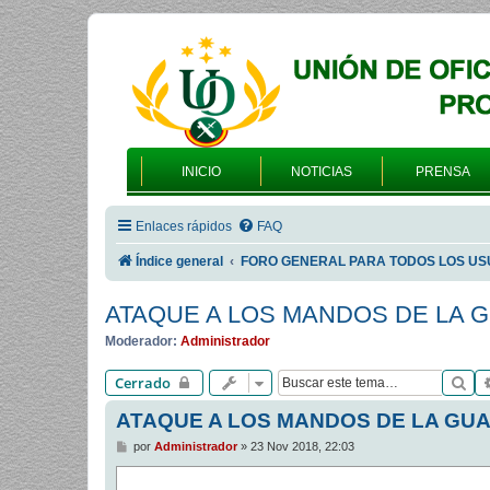
INICIO
NOTICIAS
PRENSA
Enlaces rápidos
FAQ
Índice general
FORO GENERAL PARA TODOS LOS US
ATAQUE A LOS MANDOS DE LA G
Moderador:
Administrador
Bu
Cerrado
ATAQUE A LOS MANDOS DE LA GUAR
M
por
Administrador
»
23 Nov 2018, 22:03
e
n
s