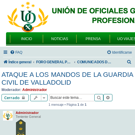
INICIO
NOTICIAS
PRENSA
UO VIAJE
FAQ
Identificarse
B
Índice general
FORO GENERAL PARA TODOS LOS USUARIOS
COMUNICADOS DE LA UNIÓN DE OFICIALES
u
ATAQUE A LOS MANDOS DE LA GUARDIA
s
CIVIL DE VALLADOLID
c
Moderador:
Administrador
a
Buscar
Búsqueda av
Cerrado
r
1 mensaje • Página
1
de
1
Administrador
Teniente General