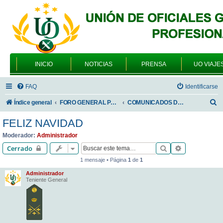
INICIO
NOTICIAS
PRENSA
UO VIAJE
FAQ
Identificarse
B
Índice general
FORO GENERAL PARA TODOS LOS USUARIOS
COMUNICADOS DE LA UNIÓN DE OFICIALES
u
FELIZ NAVIDAD
s
Moderador:
Administrador
c
Buscar
Búsqueda av
Cerrado
a
1 mensaje • Página
1
de
1
r
Administrador
Teniente General