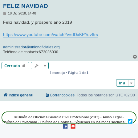
FELIZ NAVIDAD
M
18 Dic 2018, 14:48
e
n
Feliz navidad, y próspero año 2019
s
a
j
https://www.youtube.com/watch?v=dDxKPYuv6rs
e
administrador@unionoficiales.org
Teléfono de contacto:672036030
Cerrado
1 mensaje • Página
1
de
1
Ir a
Índice general
Borrar cookies
Todos los horarios son
UTC+02:00
© Unión de Oficiales Guardia Civil Profesional (2013) -
Aviso Legal
-
Política de Privacidad
-
Política de Cookies
- Síguenos en las redes sociales: