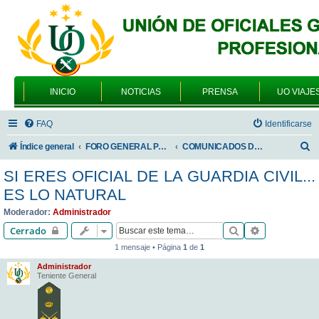
INICIO
NOTICIAS
PRENSA
UO VIAJE
FAQ
Identificarse
B
Índice general
FORO GENERAL PARA TODOS LOS USUARIOS
COMUNICADOS DE LA UNIÓN DE OFICIALES
u
SI ERES OFICIAL DE LA GUARDIA CIVIL...
s
ES LO NATURAL
c
Moderador:
Administrador
a
Buscar
Búsqueda av
Cerrado
r
1 mensaje • Página
1
de
1
Administrador
Teniente General