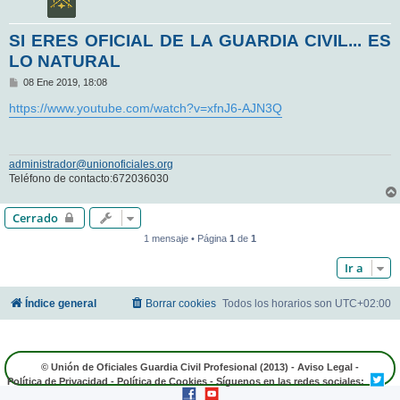
SI ERES OFICIAL DE LA GUARDIA CIVIL... ES
LO NATURAL
M
08 Ene 2019, 18:08
e
n
https://www.youtube.com/watch?v=xfnJ6-AJN3Q
s
a
j
e
administrador@unionoficiales.org
Teléfono de contacto:672036030
Cerrado
1 mensaje • Página
1
de
1
Ir a
Índice general
Borrar cookies
Todos los horarios son
UTC+02:00
© Unión de Oficiales Guardia Civil Profesional (2013) -
Aviso Legal
-
Política de Privacidad
-
Política de Cookies
- Síguenos en las redes sociales: