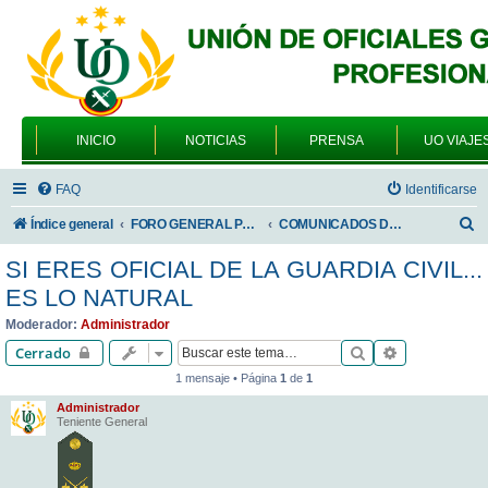
INICIO
NOTICIAS
PRENSA
UO VIAJE
FAQ
Identificarse
B
Índice general
FORO GENERAL PARA TODOS LOS USUARIOS
COMUNICADOS DE LA UNIÓN DE OFICIALES
u
SI ERES OFICIAL DE LA GUARDIA CIVIL...
s
ES LO NATURAL
c
Moderador:
Administrador
a
Buscar
Búsqueda av
Cerrado
r
1 mensaje • Página
1
de
1
Administrador
Teniente General