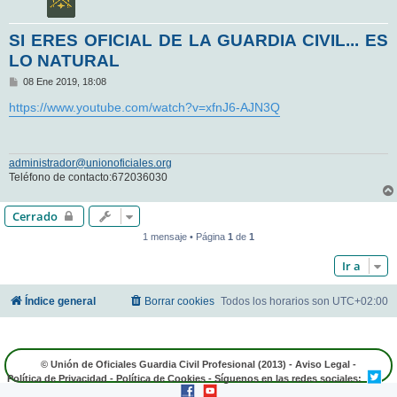
SI ERES OFICIAL DE LA GUARDIA CIVIL... ES
LO NATURAL
M
08 Ene 2019, 18:08
e
n
https://www.youtube.com/watch?v=xfnJ6-AJN3Q
s
a
j
e
administrador@unionoficiales.org
Teléfono de contacto:672036030
Cerrado
1 mensaje • Página
1
de
1
Ir a
Índice general
Borrar cookies
Todos los horarios son
UTC+02:00
© Unión de Oficiales Guardia Civil Profesional (2013) -
Aviso Legal
-
Política de Privacidad
-
Política de Cookies
- Síguenos en las redes sociales: