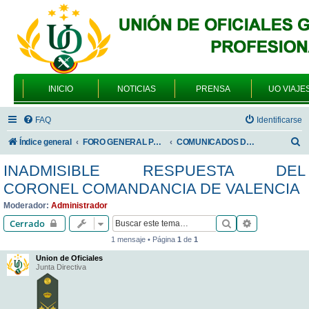
INICIO
NOTICIAS
PRENSA
UO VIAJE
FAQ
Identificarse
B
Índice general
FORO GENERAL PARA TODOS LOS USUARIOS
COMUNICADOS DE LA UNIÓN DE OFICIALES
u
INADMISIBLE RESPUESTA DEL
s
CORONEL COMANDANCIA DE VALENCIA
c
Moderador:
Administrador
a
Buscar
Búsqueda av
Cerrado
r
1 mensaje • Página
1
de
1
Union de Oficiales
Junta Directiva