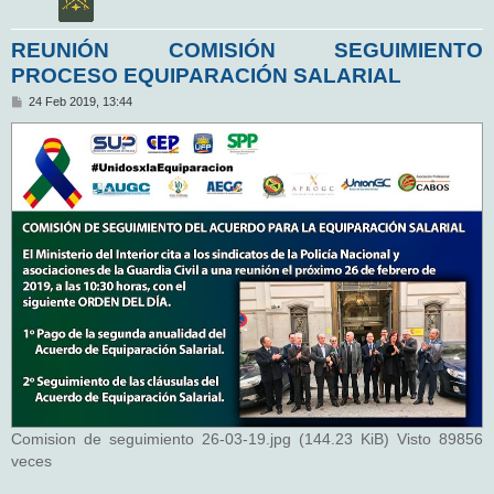
REUNIÓN COMISIÓN SEGUIMIENTO
PROCESO EQUIPARACIÓN SALARIAL
M
24 Feb 2019, 13:44
e
n
s
a
j
e
Comision de seguimiento 26-03-19.jpg (144.23 KiB) Visto 89856
veces