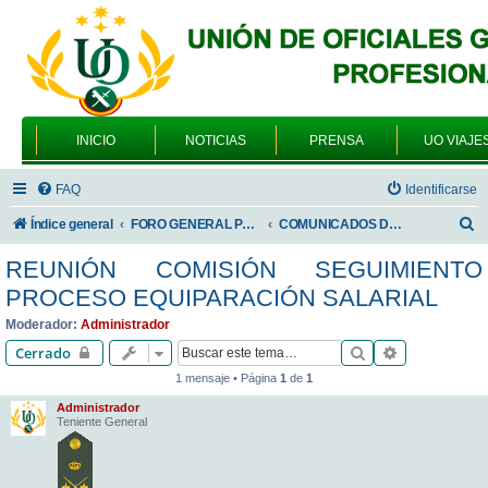
INICIO
NOTICIAS
PRENSA
UO VIAJE
FAQ
Identificarse
B
Índice general
FORO GENERAL PARA TODOS LOS USUARIOS
COMUNICADOS DE LA UNIÓN DE OFICIALES
u
REUNIÓN COMISIÓN SEGUIMIENTO
s
PROCESO EQUIPARACIÓN SALARIAL
c
Moderador:
Administrador
a
Buscar
Búsqueda av
Cerrado
r
1 mensaje • Página
1
de
1
Administrador
Teniente General