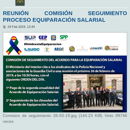
REUNIÓN COMISIÓN SEGUIMIENTO
PROCESO EQUIPARACIÓN SALARIAL
M
24 Feb 2019, 13:44
e
n
s
a
j
e
Comision de seguimiento 26-03-19.jpg (144.23 KiB) Visto 89746
veces