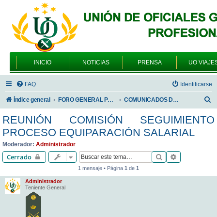
INICIO
NOTICIAS
PRENSA
UO VIAJE
FAQ
Identificarse
B
Índice general
FORO GENERAL PARA TODOS LOS USUARIOS
COMUNICADOS DE LA UNIÓN DE OFICIALES
u
REUNIÓN COMISIÓN SEGUIMIENTO
s
PROCESO EQUIPARACIÓN SALARIAL
c
Moderador:
Administrador
a
Buscar
Búsqueda av
Cerrado
r
1 mensaje • Página
1
de
1
Administrador
Teniente General