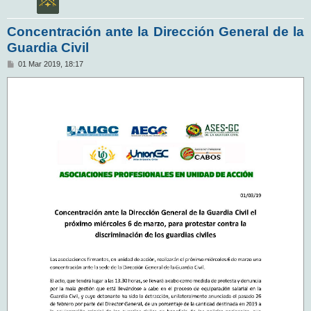
Concentración ante la Dirección General de la
Guardia Civil
M
01 Mar 2019, 18:17
e
n
s
a
j
e