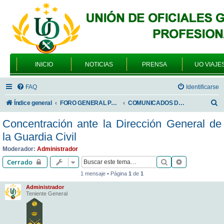
INICIO
NOTICIAS
PRENSA
UO VIAJE
FAQ
Identificarse
B
Índice general
FORO GENERAL PARA TODOS LOS USUARIOS
COMUNICADOS DE LA UNIÓN DE OFICIALES
u
Concentración ante la Dirección General de
s
la Guardia Civil
c
Moderador:
Administrador
a
Buscar
Búsqueda av
Cerrado
r
1 mensaje • Página
1
de
1
Administrador
Teniente General