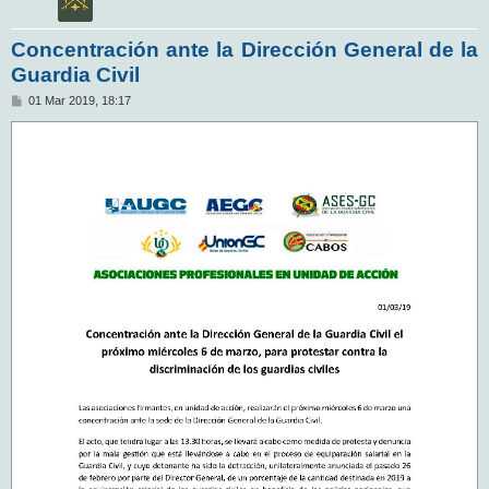
Concentración ante la Dirección General de la
Guardia Civil
M
01 Mar 2019, 18:17
e
n
s
a
j
e