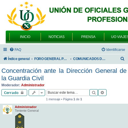
INICIO
NOTICIAS
PRENSA
UO VIAJE
FAQ
Identificarse
B
Índice general
FORO GENERAL PARA TODOS LOS USUARIOS
COMUNICADOS DE LA UNIÓN DE OFICIALES
u
Concentración ante la Dirección General de
s
la Guardia Civil
c
Moderador:
Administrador
a
Buscar
Búsqueda av
Cerrado
r
1 mensaje • Página
1
de
1
Administrador
Teniente General