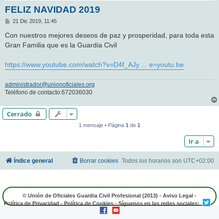
FELIZ NAVIDAD 2019
M
21 Dic 2019, 11:45
e
n
Con nuestros mejores deseos de paz y prosperidad, para toda esta
s
Gran Familia que es la Guardia Civil
a
j
e
https://www.youtube.com/watch?v=D4f_AJy ... e=youtu.be
administrador@unionoficiales.org
Teléfono de contacto:672036030
Cerrado
1 mensaje • Página
1
de
1
Ir a
Índice general
Borrar cookies
Todos los horarios son
UTC+02:00
© Unión de Oficiales Guardia Civil Profesional (2013) -
Aviso Legal
-
Política de Privacidad
-
Política de Cookies
- Síguenos en las redes sociales: