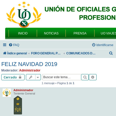
INICIO
NOTICIAS
PRENSA
UO VIAJE
FAQ
Identificarse
B
Índice general
FORO GENERAL PARA TODOS LOS USUARIOS
COMUNICADOS DE LA UNIÓN DE OFICIALES
u
FELIZ NAVIDAD 2019
s
Moderador:
Administrador
c
Buscar
Búsqueda av
Cerrado
a
1 mensaje • Página
1
de
1
r
Administrador
Teniente General