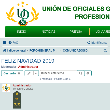
INICIO
NOTICIAS
PRENSA
UO VIAJE
FAQ
Identificarse
B
Índice general
FORO GENERAL PARA TODOS LOS USUARIOS
COMUNICADOS DE LA UNIÓN DE OFICIALES
u
FELIZ NAVIDAD 2019
s
Moderador:
Administrador
c
Buscar
Búsqueda av
Cerrado
a
1 mensaje • Página
1
de
1
r
Administrador
Teniente General