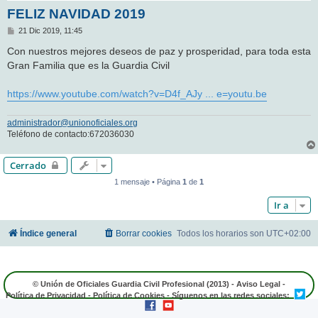
FELIZ NAVIDAD 2019
M
21 Dic 2019, 11:45
e
n
Con nuestros mejores deseos de paz y prosperidad, para toda esta
s
Gran Familia que es la Guardia Civil
a
j
e
https://www.youtube.com/watch?v=D4f_AJy ... e=youtu.be
administrador@unionoficiales.org
Teléfono de contacto:672036030
Cerrado
1 mensaje • Página
1
de
1
Ir a
Índice general
Borrar cookies
Todos los horarios son
UTC+02:00
© Unión de Oficiales Guardia Civil Profesional (2013) -
Aviso Legal
-
Política de Privacidad
-
Política de Cookies
- Síguenos en las redes sociales: