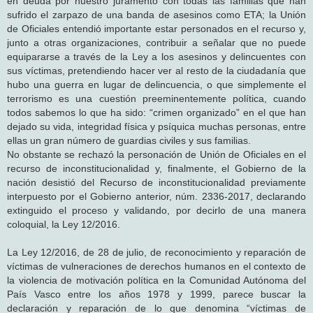
en deuda por nuestro juramento con todas las familias que han
sufrido el zarpazo de una banda de asesinos como ETA; la Unión
de Oficiales entendió importante estar personados en el recurso y,
junto a otras organizaciones, contribuir a señalar que no puede
equipararse a través de la Ley a los asesinos y delincuentes con
sus víctimas, pretendiendo hacer ver al resto de la ciudadanía que
hubo una guerra en lugar de delincuencia, o que simplemente el
terrorismo es una cuestión preeminentemente política, cuando
todos sabemos lo que ha sido: “crimen organizado” en el que han
dejado su vida, integridad física y psíquica muchas personas, entre
ellas un gran número de guardias civiles y sus familias.
No obstante se rechazó la personación de Unión de Oficiales en el
recurso de inconstitucionalidad y, finalmente, el Gobierno de la
nación desistió del Recurso de inconstitucionalidad previamente
interpuesto por el Gobierno anterior, núm. 2336-2017, declarando
extinguido el proceso y validando, por decirlo de una manera
coloquial, la Ley 12/2016.
La Ley 12/2016, de 28 de julio, de reconocimiento y reparación de
víctimas de vulneraciones de derechos humanos en el contexto de
la violencia de motivación política en la Comunidad Autónoma del
País Vasco entre los años 1978 y 1999, parece buscar la
declaración y reparación de lo que denomina “víctimas de