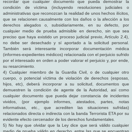
recordar que cualquier documento que pueda demostrar la
condición de víctima (incluyendo resoluciones judiciales o
administrativas que reconozcan la realidad de unos hechos ilícitos,
que se relacionen causalmente con los daños o la afección a los
derechos alegados o, subsidiariamente, en su defecto, por
cualquier medio de prueba admisible en derecho, sin que sea
preciso que haya existido un proceso judicial previo, Artículo 2.4),
no debe ser desechado y sí aportado a la solicitud personal.
También será interesante incorporar documentación médica
(informes-expedientes médicos) relacionada con el perjuicio sufrido
por el interesado en orden a poder valorar el perjuicio y, por ende,
su resarcimiento.
4) Cualquier miembro de la Guardia Civil, o de cualquier otro
cuerpo, o potencial víctima de violación de derechos (esposas,
hijos, etc), deberá incorporar a su solicitud, documentos que
demuestren la condición de agente de la Autoridad, así como
cualquier documento que pueda dejar constancia de incidentes
vividos, (por ejemplo informes, atestados, partes, notas
informativas, etc., que acrediten las situaciones sufridas)
relacionados directa o indirecta con la banda Terrorista ETA por su
evidente efecto cercenador de los derechos fundamentales.
5) No hay que olvidar que la Ley dice que será válido cualquier
medio de prueba válido en derecho, entre las que se encuentran