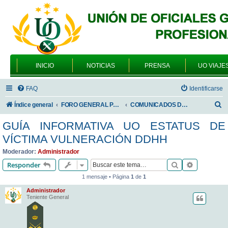
INICIO
NOTICIAS
PRENSA
UO VIAJE
FAQ
Identificarse
B
Índice general
FORO GENERAL PARA TODOS LOS USUARIOS
COMUNICADOS DE LA UNIÓN DE OFICIALES
u
GUÍA INFORMATIVA UO ESTATUS DE
s
VÍCTIMA VULNERACIÓN DDHH
c
Moderador:
Administrador
a
Buscar
Búsqueda 
Responder
r
1 mensaje • Página
1
de
1
Administrador
Teniente General