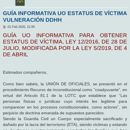
GUÍA INFORMATIVA UO ESTATUS DE VÍCTIMA
VULNERACIÓN DDHH
M
01 Feb 2020, 21:55
e
GUÍA UO INFORMATIVA PARA OBTENER
n
s
ESTATUS DE VÍCTIMA, LEY 12/2016, DE 28 DE
a
j
JULIO, MODIFICADA POR LA LEY 5/2019, DE 4
e
DE ABRIL
Estimados compañeros,
Como bien sabéis, la UNIÓN DE OFICIALES, se presentó en el
procedimiento Recurso de inconstitucional como “coadyuvante”, en
virtud del Articulo 81.1 de la LOTC que establece que “Las
personas físicas o jurídicas cuyo interés les legitime para
comparecer en los procesos constitucionales, como actores”, sin
perjuicio de doctrina emanada de supuestos parecidos.
Siendo la Guardia Civil un Cuerpo especialmente sacrificado y
dañado por la lacra del terrorismo (ETA), siendo víctimas y estando