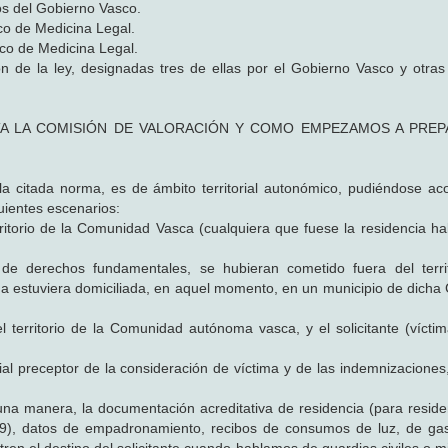
os del Gobierno Vasco.
sco de Medicina Legal.
sco de Medicina Legal.
n de la ley, designadas tres de ellas por el Gobierno Vasco y otras 
TA LA COMISIÓN DE VALORACIÓN Y COMO EMPEZAMOS A PRE
la citada norma, es de ámbito territorial autonómico, pudiéndose ac
uientes escenarios:
itorio de la Comunidad Vasca (cualquiera que fuese la residencia hab
 de derechos fundamentales, se hubieran cometido fuera del terri
 estuviera domiciliada, en aquel momento, en un municipio de dich
territorio de la Comunidad autónoma vasca, y el solicitante (víctim
l preceptor de la consideración de víctima y de las indemnizaciones,
una manera, la documentación acreditativa de residencia (para resid
9), datos de empadronamiento, recibos de consumos de luz, de gas