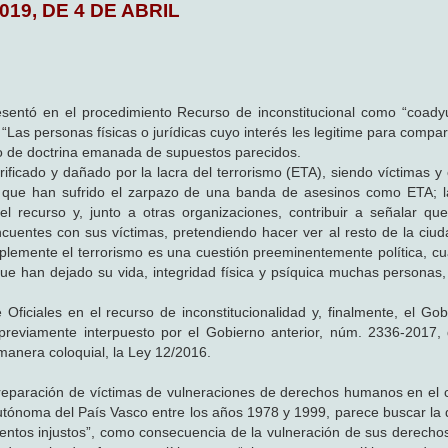
019, DE 4 DE ABRIL
entó en el procedimiento Recurso de inconstitucional como “coady
“Las personas físicas o jurídicas cuyo interés les legitime para compa
cio de doctrina emanada de supuestos parecidos.
ificado y dañado por la lacra del terrorismo (ETA), siendo víctimas y
s que han sufrido el zarpazo de una banda de asesinos como ETA; 
el recurso y, junto a otras organizaciones, contribuir a señalar q
ncuentes con sus víctimas, pretendiendo hacer ver al resto de la ciu
plemente el terrorismo es una cuestión preeminentemente política, c
e han dejado su vida, integridad física y psíquica muchas personas, 
ficiales en el recurso de inconstitucionalidad y, finalmente, el Gob
d previamente interpuesto por el Gobierno anterior, núm. 2336-2017,
 manera coloquial, la Ley 12/2016.
 reparación de víctimas de vulneraciones de derechos humanos en el 
Autónoma del País Vasco entre los años 1978 y 1999, parece buscar la 
ientos injustos”, como consecuencia de la vulneración de sus derech