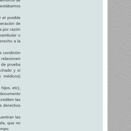
miembros de
a estábamos
 el posible
neración de
ea por razón
deambular o
derecho a la
a condición
 relacionen
o de prueba
echado y sí
s médicos)
hijos, etc),
r documento
crediten las
os derechos
uentran las
ida, que no
iempo.