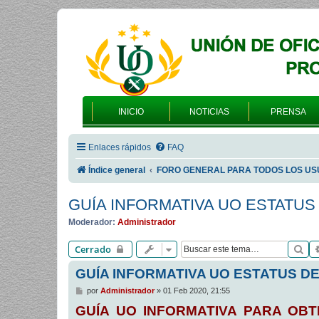
INICIO
NOTICIAS
PRENSA
Enlaces rápidos
FAQ
Índice general
FORO GENERAL PARA TODOS LOS US
GUÍA INFORMATIVA UO ESTATUS
Moderador:
Administrador
Bu
Cerrado
GUÍA INFORMATIVA UO ESTATUS D
M
por
Administrador
»
01 Feb 2020, 21:55
e
GUÍA UO INFORMATIVA PARA OBTE
n
s