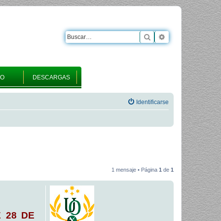
Buscar
Búsqueda avanza
RO
DESCARGAS
Identificarse
1 mensaje • Página
1
de
1
E 28 DE