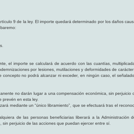
tículo 9 de la ley. El importe quedará determinado por los daños caus
e baremo:
s.
te, el importe se calculará de acuerdo con las cuantías, multiplicada
indemnizaciones por lesiones, mutilaciones y deformidades de carácter 
ste concepto no podrá alcanzar ni exceder, en ningún caso, el señalado
rmanente no darán lugar a una compensación económica, sin perjuicio 
e prevén en esta ley.
ará mediante un “único libramiento”, que se efectuará tras el reconoc
lquiera de las personas beneficiarias liberará a la Administración d
 sin perjuicio de las acciones que puedan ejercer entre sí.