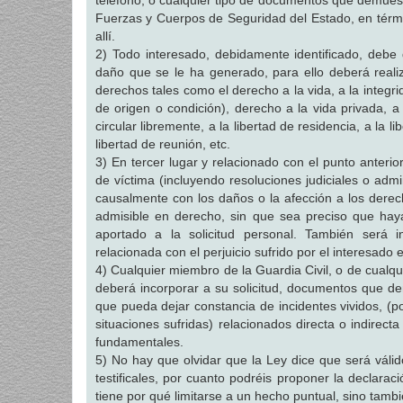
teléfono, o cualquier tipo de documentos que demuest
Fuerzas y Cuerpos de Seguridad del Estado, en térm
allí.
2) Todo interesado, debidamente identificado, debe 
daño que se le ha generado, para ello deberá reali
derechos tales como el derecho a la vida, a la integri
de origen o condición), derecho a la vida privada, a
circular libremente, a la libertad de residencia, a la 
libertad de reunión, etc.
3) En tercer lugar y relacionado con el punto anter
de víctima (incluyendo resoluciones judiciales o admi
causalmente con los daños o la afección a los derec
admisible en derecho, sin que sea preciso que haya 
aportado a la solicitud personal. También será i
relacionada con el perjuicio sufrido por el interesado 
4) Cualquier miembro de la Guardia Civil, o de cualqui
deberá incorporar a su solicitud, documentos que d
que pueda dejar constancia de incidentes vividos, (po
situaciones sufridas) relacionados directa o indirec
fundamentales.
5) No hay que olvidar que la Ley dice que será váli
testificales, por cuanto podréis proponer la declara
tiene por qué limitarse a un hecho puntual, sino tamb