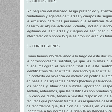
5.- EXCLUSIONES
Sin perjuicio del marcado sesgo pretendido y afianza
ciudadanos y agentes de fuerzas y cuerpos de segurida
la exclusión para “las personas que resultaran fal
desarrollar alguna actividad violenta, incluso cuand
legítimas de las fuerzas y cuerpos de seguridad “.
interpretación y sobre lo que se pronunciarán los trib
6.- CONCLUSIONES
Como hemos ido detallando a lo largo de este docum
la correspondiente solicitud, ya que las mismas pu
puede malograr el resultado final. En este sent
identificativos del solicitante, indicando que solici
un contexto de violencia de motivación política al a
en base a los siguientes hechos (hechos y situacione
los hechos y situaciones sufridas, aportando, res
sentido, reiteramos, que las testificales son pruebas 
En caso de duda, tenéis a vuestra disposición los se
recursos que procedan frente a las respuestas desest
os recordamos que, la Unión de Oficiales, en los as
(conforme a las normas que rigen la asistencia) y c