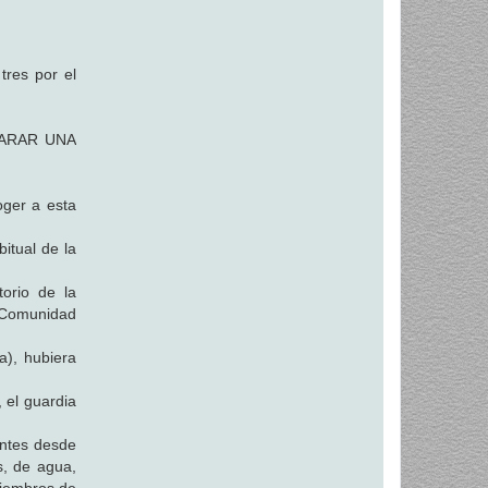
tres por el
PARAR UNA
oger a esta
itual de la
torio de la
a Comunidad
a), hubiera
 el guardia
entes desde
, de agua,