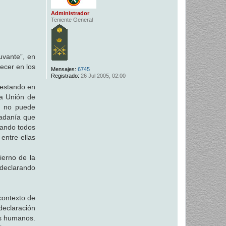
Administrador
Teniente General
uvante”, en
recer en los
Mensajes:
6745
Registrado:
26 Jul 2005, 02:00
 estando en
la Unión de
ue no puede
dadanía que
uando todos
entre ellas
ierno de la
 declarando
contexto de
declaración
os humanos.