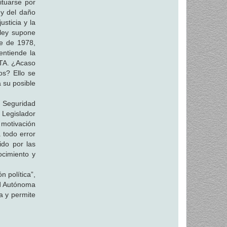
ituarse por
 y del daño
sticia y la
 ley supone
re de 1978,
entiende la
ETA. ¿Acaso
os? Ello se
a su posible
 Seguridad
 Legislador
 motivación
 todo error
ido por las
ocimiento y
 política”,
ad Autónoma
a y permite