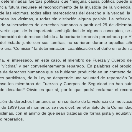
determinadas fuerzas políticas que “ninguna causa política puede s
a futura requiere el reconocimiento de la injusticia de la violencia
e las víctimas, todas ellas merecedoras del derecho a la verdad, la ju
das las víctimas, a todas sin distinción alguna posible. La referida
s de vulneraciones de derechos humanos a partir del 29 de diciemb
dvertir, que, de la importante ambigüedad de algunos conceptos, se 
ulneración de derechos debido a la barbarie terrorista perpetrada por 
l Estado junto con sus familias, no sufrieron durante aquellos añ
 de una “Comisión” la determinación, cuantificación del daño en orden 
a, el interesado, en este caso, el miembro de Fuerza y Cuerpo de
 “víctima” y ser convenientemente reparado. En palabras del propio
ones de derechos humanos que se hubieran producido en un contexto de
nes partidistas, de la Ley se desprende una voluntad de reparación “a
Acaso los miembros de Fuerzas y Cuerpos de Seguridad no han sufr
stas de décadas? Obvio es que sí, por lo que podrá reclamar el recon
ción de derechos humanos en un contexto de la violencia de motivación
re de 1999 (por el momento, se nos dice), en el ámbito de la Comunid
víctimas, con el ánimo de que sean tratadas de forma justa y equitativ
no reparados.