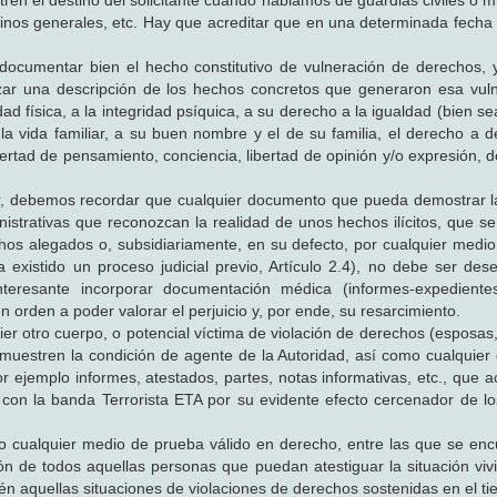
ren el destino del solicitante cuando hablamos de guardias civiles o 
inos generales, etc. Hay que acreditar que en una determinada fech
documentar bien el hecho constitutivo de vulneración de derechos, y
zar una descripción de los hechos concretos que generaron esa vul
dad física, a la integridad psíquica, a su derecho a la igualdad (bien s
 la vida familiar, a su buen nombre y el de su familia, el derecho a 
libertad de pensamiento, conciencia, libertad de opinión y/o expresión, 
ior, debemos recordar que cualquier documento que pueda demostrar l
nistrativas que reconozcan la realidad de unos hechos ilícitos, que se
hos alegados o, subsidiariamente, en su defecto, por cualquier medi
existido un proceso judicial previo, Artículo 2.4), no debe ser des
nteresante incorporar documentación médica (informes-expediente
en orden a poder valorar el perjuicio y, por ende, su resarcimiento.
er otro cuerpo, o potencial víctima de violación de derechos (esposas, 
emuestren la condición de agente de la Autoridad, así como cualquie
r ejemplo informes, atestados, partes, notas informativas, etc., que a
ta con la banda Terrorista ETA por su evidente efecto cercenador de l
do cualquier medio de prueba válido en derecho, entre las que se enc
ción de todos aquellas personas que puedan atestiguar la situación viv
ién aquellas situaciones de violaciones de derechos sostenidas en el t