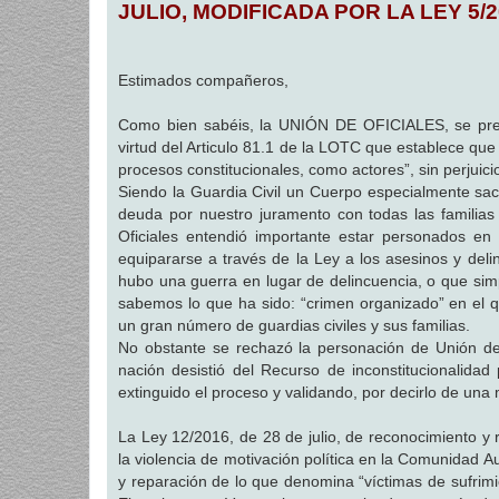
JULIO, MODIFICADA POR LA LEY 5/2
a
j
e
Estimados compañeros,
Como bien sabéis, la UNIÓN DE OFICIALES, se pres
virtud del Articulo 81.1 de la LOTC que establece que 
procesos constitucionales, como actores”, sin perjui
Siendo la Guardia Civil un Cuerpo especialmente sacr
deuda por nuestro juramento con todas las familia
Oficiales entendió importante estar personados en 
equipararse a través de la Ley a los asesinos y deli
hubo una guerra en lugar de delincuencia, o que sim
sabemos lo que ha sido: “crimen organizado” en el qu
un gran número de guardias civiles y sus familias.
No obstante se rechazó la personación de Unión de O
nación desistió del Recurso de inconstitucionalida
extinguido el proceso y validando, por decirlo de una
La Ley 12/2016, de 28 de julio, de reconocimiento y
la violencia de motivación política en la Comunidad 
y reparación de lo que denomina “víctimas de sufrim