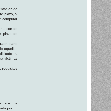
entación de
te plazo, si
que computar
entación de
e plazo de
traordinario
de aquellas
licitado su
ra víctimas
 requisitos
de derechos
rada por: