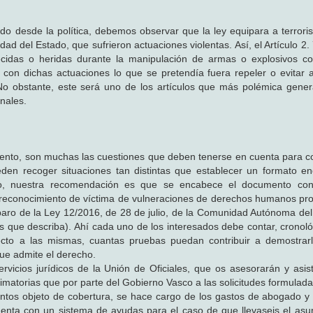
do desde la política, debemos observar que la ley equipara a terroris
d del Estado, que sufrieron actuaciones violentas. Así, el Artículo 2.
lecidas o heridas durante la manipulación de armas o explosivos co
o con dichas actuaciones lo que se pretendía fuera repeler o evitar 
 No obstante, este será uno de los artículos que más polémica gene
unales.
ento, son muchas las cuestiones que deben tenerse en cuenta para c
eden recoger situaciones tan distintas que establecer un formato e
ido, nuestra recomendación es que se encabece el documento con
ta el reconocimiento de víctima de vulneraciones de derechos humanos p
mparo de la Ley 12/2016, de 28 de julio, de la Comunidad Autónoma del
s que describa). Ahí cada uno de los interesados debe contar, cronol
pecto a las mismas, cuantas pruebas puedan contribuir a demostrar
que admite el derecho.
rvicios jurídicos de la Unión de Oficiales, que os asesorarán y asist
imatorias que por parte del Gobierno Vasco a las solicitudes formulad
untos objeto de cobertura, se hace cargo de los gastos de abogado y
uenta con un sistema de ayudas para el caso de que llevaseis el asun