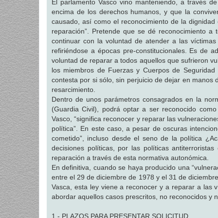
El parlamento Vasco vino manteniendo, a través de 
encima de los derechos humanos, y que la convivenci
causado, así como el reconocimiento de la dignidad d
reparación”. Pretende que se dé reconocimiento a to
continuar con la voluntad de atender a las víctima
refiriéndose a épocas pre-constitucionales. Es de a
voluntad de reparar a todos aquellos que sufrieron v
los miembros de Fuerzas y Cuerpos de Seguridad de
contesta por si sólo, sin perjuicio de dejar en manos
resarcimiento.
Dentro de unos parámetros consagrados en la norm
(Guardia Civil), podrá optar a ser reconocido como
Vasco, “significa reconocer y reparar las vulneraci
política”. En este caso, a pesar de oscuras intencio
cometido”, incluso desde el seno de la política ¿
decisiones políticas, por las políticas antiterrori
reparación a través de esta normativa autonómica.
En definitiva, cuando se haya producido una “vulnera
entre el 29 de diciembre de 1978 y el 31 de diciemb
Vasca, esta ley viene a reconocer y a reparar a las 
abordar aquellos casos prescritos, no reconocidos y 
1.- PLAZOS PARA PRESENTAR SOLICITUD