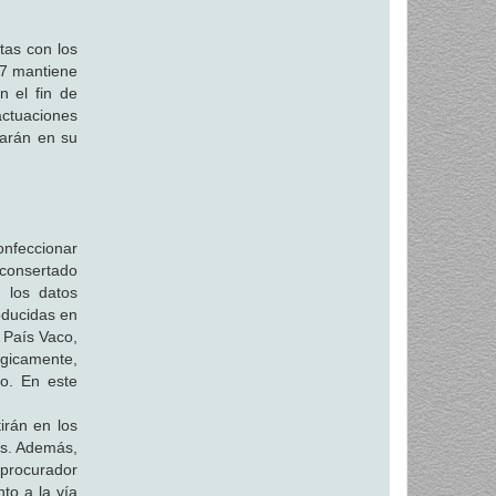
tas con los
 7 mantiene
n el fin de
actuaciones
rarán en su
onfeccionar
nconsertado
 los datos
roducidas en
 País Vaco,
ógicamente,
lo. En este
irán en los
as. Además,
 procurador
to a la vía