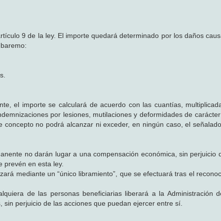
tículo 9 de la ley. El importe quedará determinado por los daños caus
e baremo:
s.
te, el importe se calculará de acuerdo con las cuantías, multiplicada
indemnizaciones por lesiones, mutilaciones y deformidades de carácter 
ste concepto no podrá alcanzar ni exceder, en ningún caso, el señalado
rmanente no darán lugar a una compensación económica, sin perjuicio 
e prevén en esta ley.
ará mediante un “único libramiento”, que se efectuará tras el reconoc
lquiera de las personas beneficiarias liberará a la Administración d
 sin perjuicio de las acciones que puedan ejercer entre sí.