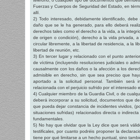
teléfono, o cualquier tipo de documentos que demuest
Fuerzas y Cuerpos de Seguridad del Estado, en térm
allí.
2) Todo interesado, debidamente identificado, debe 
daño que se le ha generado, para ello deberá reali
derechos tales como el derecho a la vida, a la integri
de origen o condición), derecho a la vida privada, a
circular libremente, a la libertad de residencia, a la 
libertad de reunión, etc.
3) En tercer lugar y relacionado con el punto anter
de víctima (incluyendo resoluciones judiciales o admi
causalmente con los daños o la afección a los derec
admisible en derecho, sin que sea preciso que haya 
aportado a la solicitud personal. También será i
relacionada con el perjuicio sufrido por el interesado 
4) Cualquier miembro de la Guardia Civil, o de cualqui
deberá incorporar a su solicitud, documentos que d
que pueda dejar constancia de incidentes vividos, (po
situaciones sufridas) relacionados directa o indirec
fundamentales.
5) No hay que olvidar que la Ley dice que será váli
testificales, por cuanto podréis proponer la declara
tiene por qué limitarse a un hecho puntual, sino tamb