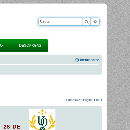
Buscar
Búsqueda avanza
RO
DESCARGAS
Identificarse
1 mensaje • Página
1
de
1
E 28 DE