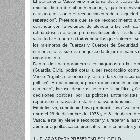
El parlamento Vasco vino manteniendo, a través de 
encima de los derechos humanos, y que la convivenci
causado, así como el reconocimiento de la dignidad d
reparación”. Pretende que se dé reconocimiento a to
continuar con la voluntad de atender a las víctima
refiriéndose a épocas pre-constitucionales. Es de a
voluntad de reparar a todos aquellos que sufrieron v
los miembros de Fuerzas y Cuerpos de Seguridad de
contesta por si sólo, sin perjuicio de dejar en manos
resarcimiento.
Dentro de unos parámetros consagrados en la norm
(Guardia Civil), podrá optar a ser reconocido como
Vasco, “significa reconocer y reparar las vulneraci
política”. En este caso, a pesar de oscuras intencio
cometido”, incluso desde el seno de la política ¿
decisiones políticas, por las políticas antiterrori
reparación a través de esta normativa autonómica.
En definitiva, cuando se haya producido una “vulnera
entre el 29 de diciembre de 1978 y el 31 de diciemb
Vasca, esta ley viene a reconocer y a reparar a las 
abordar aquellos casos prescritos, no reconocidos y 
1.- PLAZOS PARA PRESENTAR SOLICITUD