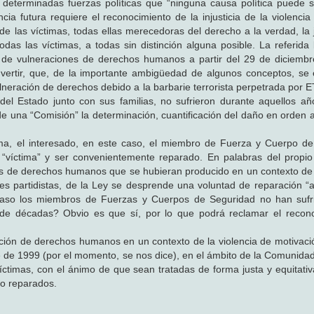
determinadas fuerzas políticas que “ninguna causa política puede s
a futura requiere el reconocimiento de la injusticia de la violencia
e las víctimas, todas ellas merecedoras del derecho a la verdad, la ju
das las víctimas, a todas sin distinción alguna posible. La referida
s de vulneraciones de derechos humanos a partir del 29 de diciemb
dvertir, que, de la importante ambigüedad de algunos conceptos, se 
ulneración de derechos debido a la barbarie terrorista perpetrada por 
l Estado junto con sus familias, no sufrieron durante aquellos añ
 de una “Comisión” la determinación, cuantificación del daño en orden 
a, el interesado, en este caso, el miembro de Fuerza y Cuerpo de
 “víctima” y ser convenientemente reparado. En palabras del propio
ones de derechos humanos que se hubieran producido en un contexto de
nes partidistas, de la Ley se desprende una voluntad de reparación “a
Acaso los miembros de Fuerzas y Cuerpos de Seguridad no han sufr
stas de décadas? Obvio es que sí, por lo que podrá reclamar el recon
ción de derechos humanos en un contexto de la violencia de motivación
re de 1999 (por el momento, se nos dice), en el ámbito de la Comunid
víctimas, con el ánimo de que sean tratadas de forma justa y equitativ
no reparados.