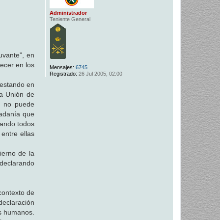
Administrador
Teniente General
uvante”, en
recer en los
Mensajes:
6745
Registrado:
26 Jul 2005, 02:00
 estando en
la Unión de
ue no puede
dadanía que
uando todos
entre ellas
ierno de la
 declarando
contexto de
declaración
os humanos.