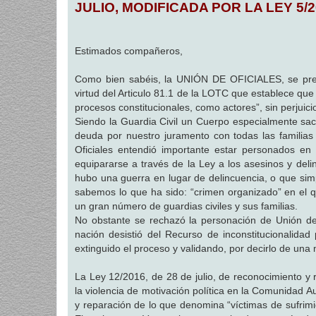
JULIO, MODIFICADA POR LA LEY 5/2
a
j
e
Estimados compañeros,
Como bien sabéis, la UNIÓN DE OFICIALES, se pres
virtud del Articulo 81.1 de la LOTC que establece que 
procesos constitucionales, como actores”, sin perjui
Siendo la Guardia Civil un Cuerpo especialmente sacr
deuda por nuestro juramento con todas las familia
Oficiales entendió importante estar personados en 
equipararse a través de la Ley a los asesinos y deli
hubo una guerra en lugar de delincuencia, o que sim
sabemos lo que ha sido: “crimen organizado” en el qu
un gran número de guardias civiles y sus familias.
No obstante se rechazó la personación de Unión de O
nación desistió del Recurso de inconstitucionalida
extinguido el proceso y validando, por decirlo de una
La Ley 12/2016, de 28 de julio, de reconocimiento y
la violencia de motivación política en la Comunidad 
y reparación de lo que denomina “víctimas de sufrim