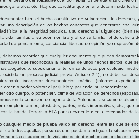
ren el destino del solicitante cuando hablamos de guardias civiles o 
inos generales, etc. Hay que acreditar que en una determinada fech
documentar bien el hecho constitutivo de vulneración de derechos, y
zar una descripción de los hechos concretos que generaron esa vul
dad física, a la integridad psíquica, a su derecho a la igualdad (bien s
 la vida familiar, a su buen nombre y el de su familia, el derecho a 
libertad de pensamiento, conciencia, libertad de opinión y/o expresión, 
ior, debemos recordar que cualquier documento que pueda demostrar l
nistrativas que reconozcan la realidad de unos hechos ilícitos, que se
hos alegados o, subsidiariamente, en su defecto, por cualquier medi
existido un proceso judicial previo, Artículo 2.4), no debe ser des
nteresante incorporar documentación médica (informes-expediente
en orden a poder valorar el perjuicio y, por ende, su resarcimiento.
er otro cuerpo, o potencial víctima de violación de derechos (esposas, 
emuestren la condición de agente de la Autoridad, así como cualquie
r ejemplo informes, atestados, partes, notas informativas, etc., que a
ta con la banda Terrorista ETA por su evidente efecto cercenador de l
do cualquier medio de prueba válido en derecho, entre las que se enc
ción de todos aquellas personas que puedan atestiguar la situación viv
ién aquellas situaciones de violaciones de derechos sostenidas en el t