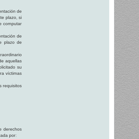
entación de
te plazo, si
que computar
entación de
e plazo de
traordinario
de aquellas
licitado su
ra víctimas
 requisitos
de derechos
rada por: