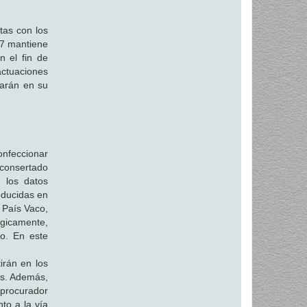
tas con los
 7 mantiene
n el fin de
actuaciones
rarán en su
onfeccionar
nconsertado
 los datos
roducidas en
 País Vaco,
ógicamente,
lo. En este
irán en los
as. Además,
 procurador
to a la vía