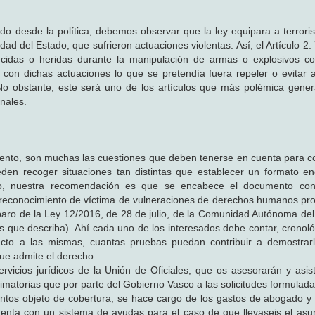
do desde la política, debemos observar que la ley equipara a terroris
d del Estado, que sufrieron actuaciones violentas. Así, el Artículo 2.
lecidas o heridas durante la manipulación de armas o explosivos co
o con dichas actuaciones lo que se pretendía fuera repeler o evitar 
 No obstante, este será uno de los artículos que más polémica gene
unales.
ento, son muchas las cuestiones que deben tenerse en cuenta para c
eden recoger situaciones tan distintas que establecer un formato e
ido, nuestra recomendación es que se encabece el documento con
ta el reconocimiento de víctima de vulneraciones de derechos humanos p
mparo de la Ley 12/2016, de 28 de julio, de la Comunidad Autónoma del
s que describa). Ahí cada uno de los interesados debe contar, cronol
pecto a las mismas, cuantas pruebas puedan contribuir a demostrar
que admite el derecho.
rvicios jurídicos de la Unión de Oficiales, que os asesorarán y asist
imatorias que por parte del Gobierno Vasco a las solicitudes formulad
untos objeto de cobertura, se hace cargo de los gastos de abogado y
uenta con un sistema de ayudas para el caso de que llevaseis el asun