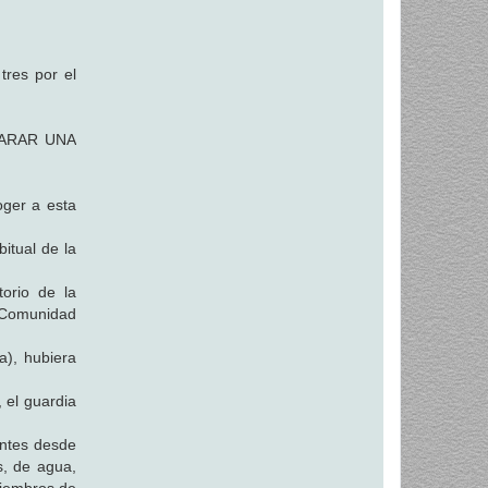
tres por el
PARAR UNA
oger a esta
itual de la
torio de la
a Comunidad
a), hubiera
 el guardia
entes desde
, de agua,