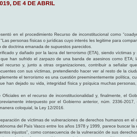
019, DE 4 DE ABRIL
entó en el procedimiento Recurso de inconstitucional como “coady
“Las personas físicas o jurídicas cuyo interés les legitime para compa
cio de doctrina emanada de supuestos parecidos.
ificado y dañado por la lacra del terrorismo (ETA), siendo víctimas y
s que han sufrido el zarpazo de una banda de asesinos como ETA; 
el recurso y, junto a otras organizaciones, contribuir a señalar q
ncuentes con sus víctimas, pretendiendo hacer ver al resto de la ciu
plemente el terrorismo es una cuestión preeminentemente política, c
e han dejado su vida, integridad física y psíquica muchas personas, 
ficiales en el recurso de inconstitucionalidad y, finalmente, el Gob
d previamente interpuesto por el Gobierno anterior, núm. 2336-2017,
 manera coloquial, la Ley 12/2016.
 reparación de víctimas de vulneraciones de derechos humanos en el 
Autónoma del País Vasco entre los años 1978 y 1999, parece buscar la 
ientos injustos”, como consecuencia de la vulneración de sus derech