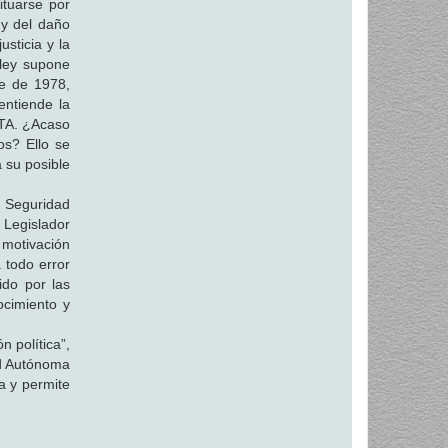
ituarse por
 y del daño
sticia y la
 ley supone
re de 1978,
entiende la
ETA. ¿Acaso
os? Ello se
a su posible
 Seguridad
 Legislador
 motivación
 todo error
ido por las
ocimiento y
 política”,
ad Autónoma
a y permite