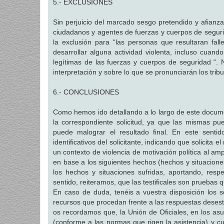
5.- EXCLUSIONES
Sin perjuicio del marcado sesgo pretendido y afianza
ciudadanos y agentes de fuerzas y cuerpos de segurida
la exclusión para “las personas que resultaran fal
desarrollar alguna actividad violenta, incluso cuand
legítimas de las fuerzas y cuerpos de seguridad “.
interpretación y sobre lo que se pronunciarán los trib
6.- CONCLUSIONES
Como hemos ido detallando a lo largo de este docum
la correspondiente solicitud, ya que las mismas pu
puede malograr el resultado final. En este sent
identificativos del solicitante, indicando que solici
un contexto de violencia de motivación política al a
en base a los siguientes hechos (hechos y situacione
los hechos y situaciones sufridas, aportando, res
sentido, reiteramos, que las testificales son pruebas 
En caso de duda, tenéis a vuestra disposición los se
recursos que procedan frente a las respuestas desest
os recordamos que, la Unión de Oficiales, en los as
(conforme a las normas que rigen la asistencia) y c