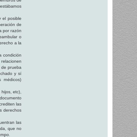
miembros de
a estábamos
 el posible
neración de
ea por razón
deambular o
derecho a la
a condición
 relacionen
o de prueba
echado y sí
s médicos)
hijos, etc),
r documento
crediten las
os derechos
uentran las
ida, que no
iempo.