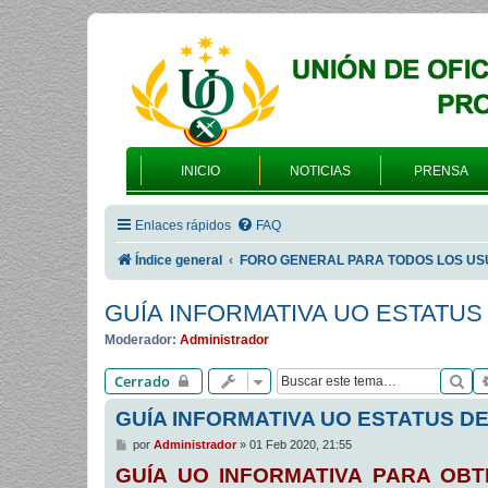
INICIO
NOTICIAS
PRENSA
Enlaces rápidos
FAQ
Índice general
FORO GENERAL PARA TODOS LOS US
GUÍA INFORMATIVA UO ESTATUS
Moderador:
Administrador
Bu
Cerrado
GUÍA INFORMATIVA UO ESTATUS D
M
por
Administrador
»
01 Feb 2020, 21:55
e
GUÍA UO INFORMATIVA PARA OBTE
n
s