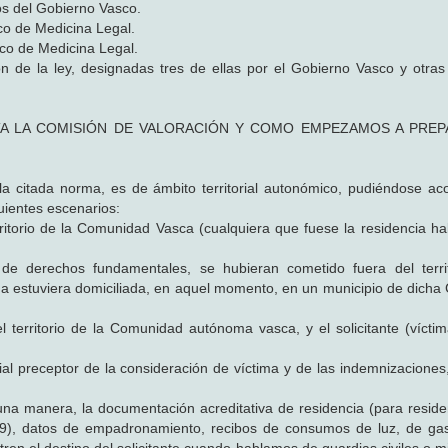
os del Gobierno Vasco.
sco de Medicina Legal.
sco de Medicina Legal.
n de la ley, designadas tres de ellas por el Gobierno Vasco y otras 
TA LA COMISIÓN DE VALORACIÓN Y COMO EMPEZAMOS A PRE
la citada norma, es de ámbito territorial autonómico, pudiéndose ac
uientes escenarios:
itorio de la Comunidad Vasca (cualquiera que fuese la residencia hab
 de derechos fundamentales, se hubieran cometido fuera del terri
 estuviera domiciliada, en aquel momento, en un municipio de dich
territorio de la Comunidad autónoma vasca, y el solicitante (víctim
l preceptor de la consideración de víctima y de las indemnizaciones,
una manera, la documentación acreditativa de residencia (para resid
9), datos de empadronamiento, recibos de consumos de luz, de gas