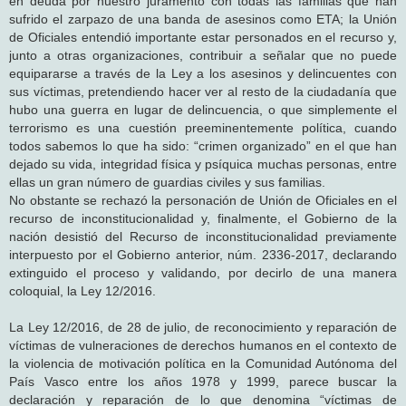
en deuda por nuestro juramento con todas las familias que han
sufrido el zarpazo de una banda de asesinos como ETA; la Unión
de Oficiales entendió importante estar personados en el recurso y,
junto a otras organizaciones, contribuir a señalar que no puede
equipararse a través de la Ley a los asesinos y delincuentes con
sus víctimas, pretendiendo hacer ver al resto de la ciudadanía que
hubo una guerra en lugar de delincuencia, o que simplemente el
terrorismo es una cuestión preeminentemente política, cuando
todos sabemos lo que ha sido: “crimen organizado” en el que han
dejado su vida, integridad física y psíquica muchas personas, entre
ellas un gran número de guardias civiles y sus familias.
No obstante se rechazó la personación de Unión de Oficiales en el
recurso de inconstitucionalidad y, finalmente, el Gobierno de la
nación desistió del Recurso de inconstitucionalidad previamente
interpuesto por el Gobierno anterior, núm. 2336-2017, declarando
extinguido el proceso y validando, por decirlo de una manera
coloquial, la Ley 12/2016.
La Ley 12/2016, de 28 de julio, de reconocimiento y reparación de
víctimas de vulneraciones de derechos humanos en el contexto de
la violencia de motivación política en la Comunidad Autónoma del
País Vasco entre los años 1978 y 1999, parece buscar la
declaración y reparación de lo que denomina “víctimas de