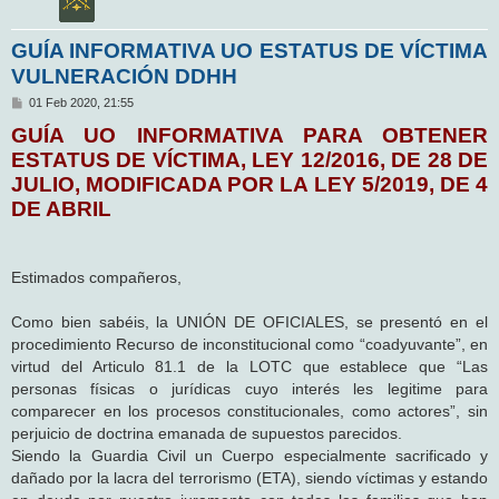
GUÍA INFORMATIVA UO ESTATUS DE VÍCTIMA
VULNERACIÓN DDHH
M
01 Feb 2020, 21:55
e
GUÍA UO INFORMATIVA PARA OBTENER
n
s
ESTATUS DE VÍCTIMA, LEY 12/2016, DE 28 DE
a
j
JULIO, MODIFICADA POR LA LEY 5/2019, DE 4
e
DE ABRIL
Estimados compañeros,
Como bien sabéis, la UNIÓN DE OFICIALES, se presentó en el
procedimiento Recurso de inconstitucional como “coadyuvante”, en
virtud del Articulo 81.1 de la LOTC que establece que “Las
personas físicas o jurídicas cuyo interés les legitime para
comparecer en los procesos constitucionales, como actores”, sin
perjuicio de doctrina emanada de supuestos parecidos.
Siendo la Guardia Civil un Cuerpo especialmente sacrificado y
dañado por la lacra del terrorismo (ETA), siendo víctimas y estando