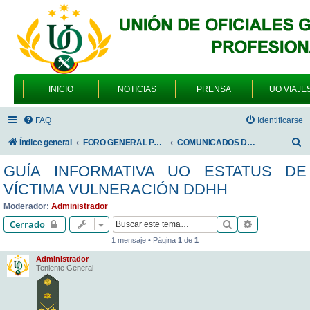
INICIO
NOTICIAS
PRENSA
UO VIAJE
FAQ
Identificarse
B
Índice general
FORO GENERAL PARA TODOS LOS USUARIOS
COMUNICADOS DE LA UNIÓN DE OFICIALES
u
GUÍA INFORMATIVA UO ESTATUS DE
s
VÍCTIMA VULNERACIÓN DDHH
c
Moderador:
Administrador
a
Buscar
Búsqueda av
Cerrado
r
1 mensaje • Página
1
de
1
Administrador
Teniente General