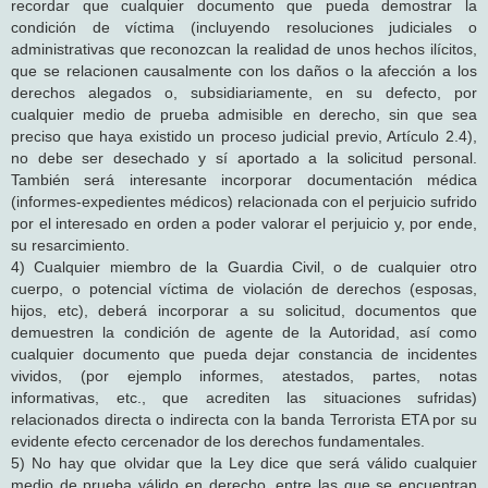
recordar que cualquier documento que pueda demostrar la
condición de víctima (incluyendo resoluciones judiciales o
administrativas que reconozcan la realidad de unos hechos ilícitos,
que se relacionen causalmente con los daños o la afección a los
derechos alegados o, subsidiariamente, en su defecto, por
cualquier medio de prueba admisible en derecho, sin que sea
preciso que haya existido un proceso judicial previo, Artículo 2.4),
no debe ser desechado y sí aportado a la solicitud personal.
También será interesante incorporar documentación médica
(informes-expedientes médicos) relacionada con el perjuicio sufrido
por el interesado en orden a poder valorar el perjuicio y, por ende,
su resarcimiento.
4) Cualquier miembro de la Guardia Civil, o de cualquier otro
cuerpo, o potencial víctima de violación de derechos (esposas,
hijos, etc), deberá incorporar a su solicitud, documentos que
demuestren la condición de agente de la Autoridad, así como
cualquier documento que pueda dejar constancia de incidentes
vividos, (por ejemplo informes, atestados, partes, notas
informativas, etc., que acrediten las situaciones sufridas)
relacionados directa o indirecta con la banda Terrorista ETA por su
evidente efecto cercenador de los derechos fundamentales.
5) No hay que olvidar que la Ley dice que será válido cualquier
medio de prueba válido en derecho, entre las que se encuentran