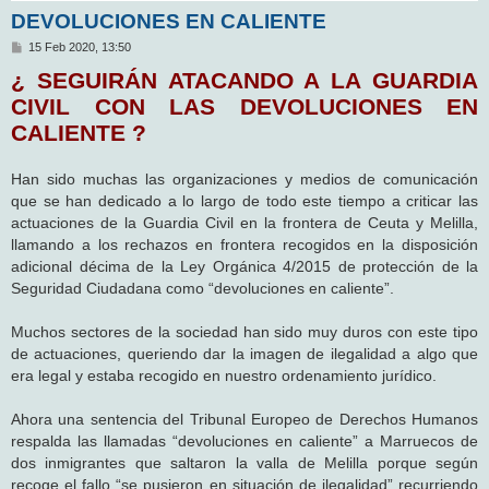
DEVOLUCIONES EN CALIENTE
M
15 Feb 2020, 13:50
e
¿ SEGUIRÁN ATACANDO A LA GUARDIA
n
s
CIVIL CON LAS DEVOLUCIONES EN
a
j
CALIENTE ?
e
Han sido muchas las organizaciones y medios de comunicación
que se han dedicado a lo largo de todo este tiempo a criticar las
actuaciones de la Guardia Civil en la frontera de Ceuta y Melilla,
llamando a los rechazos en frontera recogidos en la disposición
adicional décima de la Ley Orgánica 4/2015 de protección de la
Seguridad Ciudadana como “devoluciones en caliente”.
Muchos sectores de la sociedad han sido muy duros con este tipo
de actuaciones, queriendo dar la imagen de ilegalidad a algo que
era legal y estaba recogido en nuestro ordenamiento jurídico.
Ahora una sentencia del Tribunal Europeo de Derechos Humanos
respalda las llamadas “devoluciones en caliente” a Marruecos de
dos inmigrantes que saltaron la valla de Melilla porque según
recoge el fallo “se pusieron en situación de ilegalidad” recurriendo