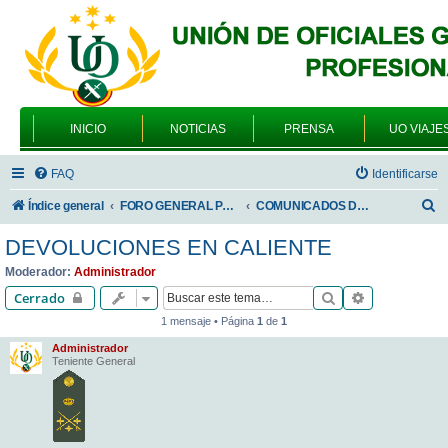
INICIO
NOTICIAS
PRENSA
UO VIAJE
FAQ
Identificarse
B
Índice general
FORO GENERAL PARA TODOS LOS USUARIOS
COMUNICADOS DE LA UNIÓN DE OFICIALES
u
DEVOLUCIONES EN CALIENTE
s
Moderador:
Administrador
c
Buscar
Búsqueda av
Cerrado
a
1 mensaje • Página
1
de
1
r
Administrador
Teniente General