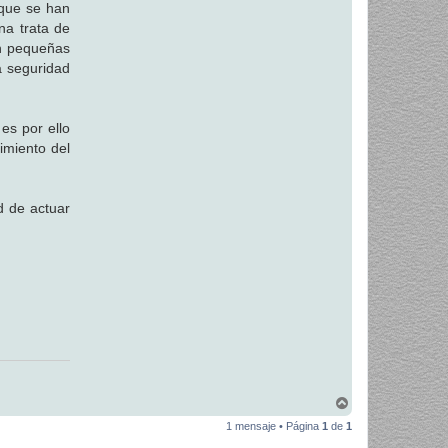
 que se han
na trata de
en pequeñas
a seguridad
es por ello
imiento del
ad de actuar
A
r
1 mensaje • Página
1
de
1
r
i