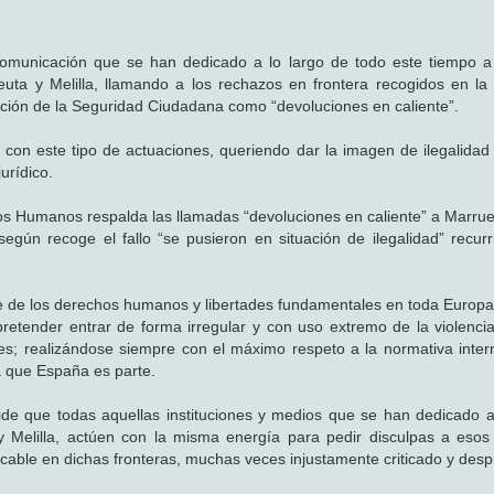
municación que se han dedicado a lo largo de todo este tiempo a c
euta y Melilla, llamando a los rechazos en frontera recogidos en la 
cción de la Seguridad Ciudadana como “devoluciones en caliente”.
con este tipo de actuaciones, queriendo dar la imagen de ilegalidad
urídico.
os Humanos respalda las llamadas “devoluciones en caliente” a Marru
según recoge el fallo “se pusieron en situación de ilegalidad” recurr
te de los derechos humanos y libertades fundamentales en toda Europa
retender entrar de forma irregular y con uso extremo de la violencia
es; realizándose siempre con el máximo respeto a la normativa inter
a que España es parte.
pide que todas aquellas instituciones y medios que se han dedicado a
 y Melilla, actúen con la misma energía para pedir disculpas a esos
cable en dichas fronteras, muchas veces injustamente criticado y desp