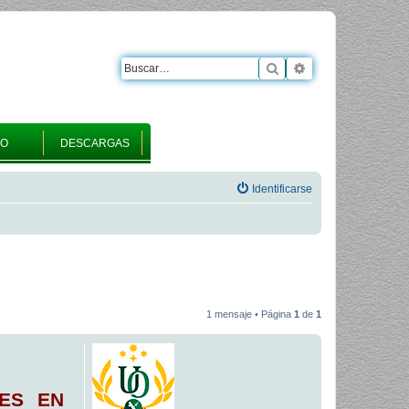
Buscar
Búsqueda avanza
RO
DESCARGAS
Identificarse
1 mensaje • Página
1
de
1
NES EN