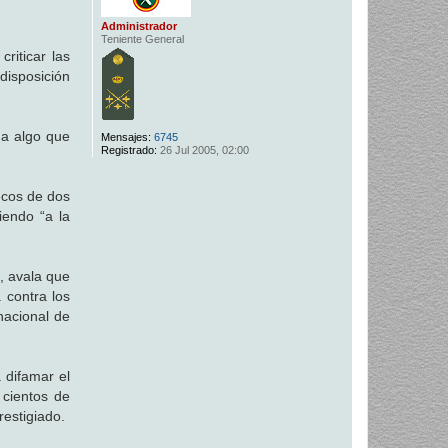
Administrador
Teniente General
riticar las
disposición
 a algo que
Mensajes:
6745
Registrado:
26 Jul 2005, 02:00
ecos de dos
iendo “a la
, avala que
 contra los
nacional de
 difamar el
 cientos de
restigiado.