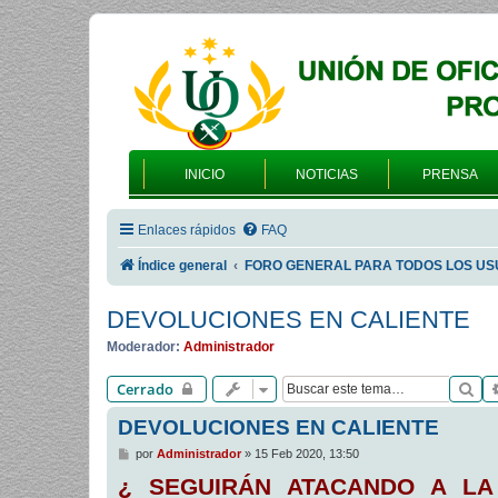
INICIO
NOTICIAS
PRENSA
Enlaces rápidos
FAQ
Índice general
FORO GENERAL PARA TODOS LOS US
DEVOLUCIONES EN CALIENTE
Moderador:
Administrador
Bu
Cerrado
DEVOLUCIONES EN CALIENTE
M
por
Administrador
»
15 Feb 2020, 13:50
e
¿ SEGUIRÁN ATACANDO A LA
n
s