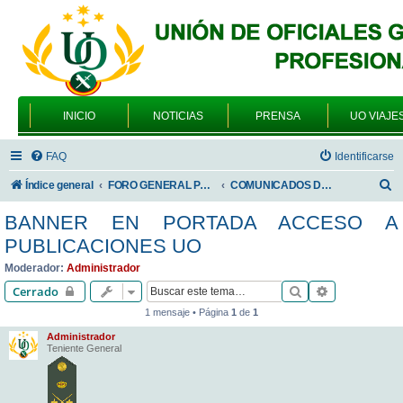
INICIO
NOTICIAS
PRENSA
UO VIAJE
FAQ
Identificarse
B
Índice general
FORO GENERAL PARA TODOS LOS USUARIOS
COMUNICADOS DE LA UNIÓN DE OFICIALES
u
BANNER EN PORTADA ACCESO A
s
PUBLICACIONES UO
c
Moderador:
Administrador
a
Buscar
Búsqueda av
Cerrado
r
1 mensaje • Página
1
de
1
Administrador
Teniente General