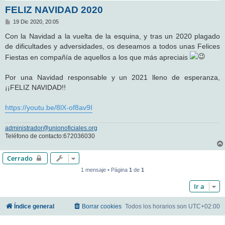
FELIZ NAVIDAD 2020
M
19 Dic 2020, 20:05
e
n
Con la Navidad a la vuelta de la esquina, y tras un 2020 plagado
s
de dificultades y adversidades, os deseamos a todos unas Felices
a
j
Fiestas en compañía de aquellos a los que más apreciais
e
Por una Navidad responsable y un 2021 lleno de esperanza,
¡¡FELIZ NAVIDAD!!
https://youtu.be/8lX-of8av9I
administrador@unionoficiales.org
Teléfono de contacto:672036030
Cerrado
1 mensaje • Página
1
de
1
Ir a
Índice general
Borrar cookies
Todos los horarios son
UTC+02:00