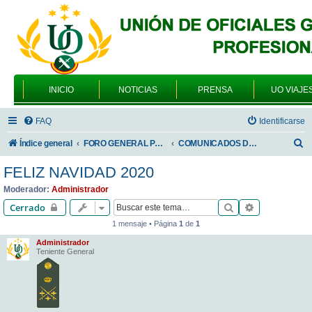
INICIO
NOTICIAS
PRENSA
UO VIAJE
FAQ
Identificarse
B
Índice general
FORO GENERAL PARA TODOS LOS USUARIOS
COMUNICADOS DE LA UNIÓN DE OFICIALES
u
FELIZ NAVIDAD 2020
s
Moderador:
Administrador
c
Buscar
Búsqueda av
Cerrado
a
1 mensaje • Página
1
de
1
r
Administrador
Teniente General