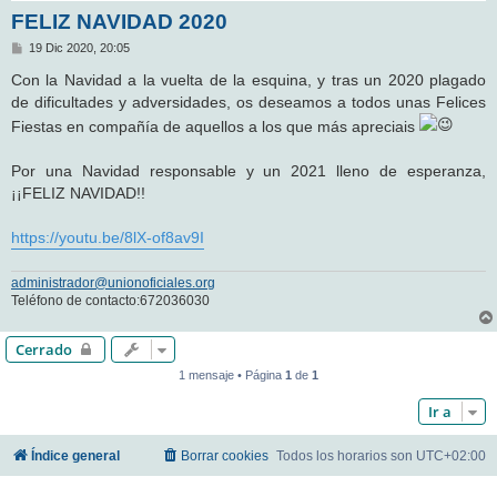
FELIZ NAVIDAD 2020
M
19 Dic 2020, 20:05
e
n
Con la Navidad a la vuelta de la esquina, y tras un 2020 plagado
s
de dificultades y adversidades, os deseamos a todos unas Felices
a
j
Fiestas en compañía de aquellos a los que más apreciais
e
Por una Navidad responsable y un 2021 lleno de esperanza,
¡¡FELIZ NAVIDAD!!
https://youtu.be/8lX-of8av9I
administrador@unionoficiales.org
Teléfono de contacto:672036030
Cerrado
1 mensaje • Página
1
de
1
Ir a
Índice general
Borrar cookies
Todos los horarios son
UTC+02:00