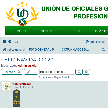
INICIO
NOTICIAS
PRENSA
UO VIAJE
FAQ
Identificarse
B
Índice general
FORO GENERAL PARA TODOS LOS USUARIOS
COMUNICADOS DE LA UNIÓN DE OFICIALES
u
FELIZ NAVIDAD 2020
s
Moderador:
Administrador
c
Buscar
Búsqueda av
Cerrado
a
1 mensaje • Página
1
de
1
r
Administrador
Teniente General