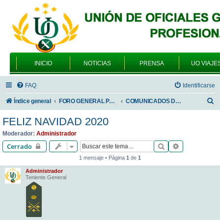
INICIO
NOTICIAS
PRENSA
UO VIAJE
FAQ
Identificarse
B
Índice general
FORO GENERAL PARA TODOS LOS USUARIOS
COMUNICADOS DE LA UNIÓN DE OFICIALES
u
FELIZ NAVIDAD 2020
s
Moderador:
Administrador
c
Buscar
Búsqueda av
Cerrado
a
1 mensaje • Página
1
de
1
r
Administrador
Teniente General