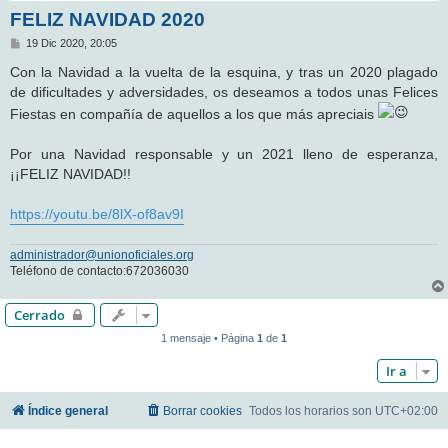
FELIZ NAVIDAD 2020
M
19 Dic 2020, 20:05
e
n
Con la Navidad a la vuelta de la esquina, y tras un 2020 plagado
s
de dificultades y adversidades, os deseamos a todos unas Felices
a
j
Fiestas en compañía de aquellos a los que más apreciais
e
Por una Navidad responsable y un 2021 lleno de esperanza,
¡¡FELIZ NAVIDAD!!
https://youtu.be/8lX-of8av9I
administrador@unionoficiales.org
Teléfono de contacto:672036030
Cerrado
1 mensaje • Página
1
de
1
Ir a
Índice general
Borrar cookies
Todos los horarios son
UTC+02:00