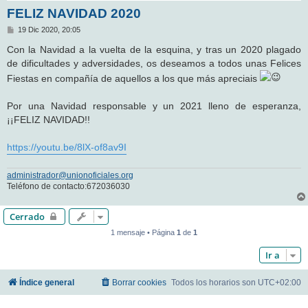
FELIZ NAVIDAD 2020
M
19 Dic 2020, 20:05
e
n
Con la Navidad a la vuelta de la esquina, y tras un 2020 plagado
s
de dificultades y adversidades, os deseamos a todos unas Felices
a
j
Fiestas en compañía de aquellos a los que más apreciais
e
Por una Navidad responsable y un 2021 lleno de esperanza,
¡¡FELIZ NAVIDAD!!
https://youtu.be/8lX-of8av9I
administrador@unionoficiales.org
Teléfono de contacto:672036030
Cerrado
1 mensaje • Página
1
de
1
Ir a
Índice general
Borrar cookies
Todos los horarios son
UTC+02:00