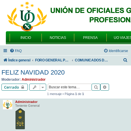
INICIO
NOTICIAS
PRENSA
UO VIAJE
FAQ
Identificarse
B
Índice general
FORO GENERAL PARA TODOS LOS USUARIOS
COMUNICADOS DE LA UNIÓN DE OFICIALES
u
FELIZ NAVIDAD 2020
s
Moderador:
Administrador
c
Buscar
Búsqueda av
Cerrado
a
1 mensaje • Página
1
de
1
r
Administrador
Teniente General